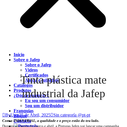
Inicio
Sobre o Jafep
Sobre o Jafep
Videos
Certificados
Tinta plástica mate
Ajuda e subsídios
Catálogos
industrial da Jafep
Produtos
¿Dónde comprar?
Eu sou um consumidor
Sou um distribuidor
Franquias
ByUser
25 de Abril, 2025
Sin categoría @pt-pt
Blogue
Com a INDUSTRIAL, a qualidade e o preço estão do teu lado.
Contacto
Durante os meses de março e abril, a Pinturas Jafep vai lançar uma campanha