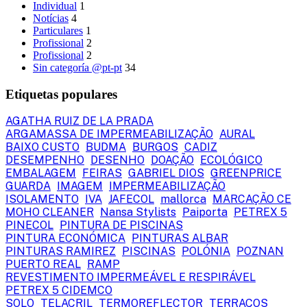
Individual
1
Notícias
4
Particulares
1
Profissional
2
Profissional
2
Sin categoría @pt-pt
34
Etiquetas populares
AGATHA RUIZ DE LA PRADA
ARGAMASSA DE IMPERMEABILIZAÇÃO
AURAL
BAIXO CUSTO
BUDMA
BURGOS
CADIZ
DESEMPENHO
DESENHO
DOAÇÃO
ECOLÓGICO
EMBALAGEM
FEIRAS
GABRIEL DIOS
GREENPRICE
GUARDA
IMAGEM
IMPERMEABILIZAÇÃO
ISOLAMENTO
IVA
JAFECOL
mallorca
MARCAÇÃO CE
MOHO CLEANER
Nansa Stylists
Paiporta
PETREX 5
PINECOL
PINTURA DE PISCINAS
PINTURA ECONÓMICA
PINTURAS ALBAR
PINTURAS RAMIREZ
PISCINAS
POLÓNIA
POZNAN
PUERTO REAL
RAMP
REVESTIMENTO IMPERMEÁVEL E RESPIRÁVEL
PETREX 5 CIDEMCO
SOLO
TELACRIL
TERMOREFLECTOR
TERRAÇOS