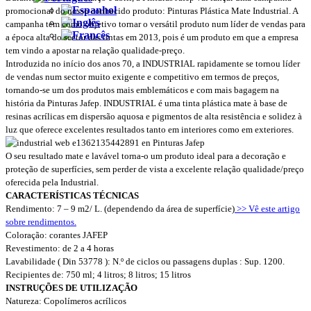
promocional do nosso conhecido produto: Pinturas Plástica Mate Industrial. A
campanha tem como objetivo tornar o versátil produto num líder de vendas para
a época alta do sector das tintas em 2013, pois é um produto em que a empresa
tem vindo a apostar na relação qualidade-preço.
Introduzida no início dos anos 70, a INDUSTRIAL rapidamente se tornou líder
de vendas num sector muito exigente e competitivo em termos de preços,
tornando-se um dos produtos mais emblemáticos e com mais bagagem na
história da Pinturas Jafep. INDUSTRIAL é uma tinta plástica mate à base de
resinas acrílicas em dispersão aquosa e pigmentos de alta resistência e solidez à
luz que oferece excelentes resultados tanto em interiores como em exteriores.
O seu resultado mate e lavável torna-o um produto ideal para a decoração e
proteção de superfícies, sem perder de vista a excelente relação qualidade/preço
oferecida pela Industrial.
CARACTERÍSTICAS TÉCNICAS
Rendimento: 7 – 9 m2/ L. (dependendo da área de superfície)
>> Vê este artigo
sobre rendimentos.
Coloração: corantes JAFEP
Revestimento: de 2 a 4 horas
Lavabilidade ( Din 53778 ): N.º de ciclos ou passagens duplas : Sup. 1200.
Recipientes de: 750 ml; 4 litros; 8 litros; 15 litros
INSTRUÇÕES DE UTILIZAÇÃO
Natureza: Copolímeros acrílicos