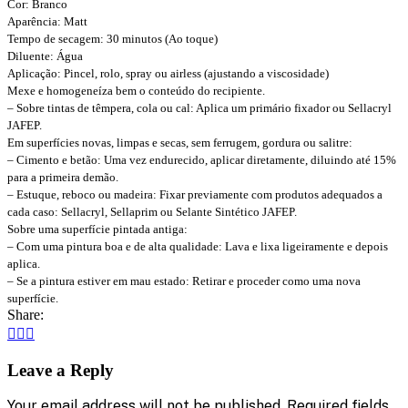
Cor: Branco
Aparência: Matt
Tempo de secagem: 30 minutos (Ao toque)
Diluente: Água
Aplicação: Pincel, rolo, spray ou airless (ajustando a viscosidade)
Mexe e homogeneíza bem o conteúdo do recipiente.
– Sobre tintas de têmpera, cola ou cal: Aplica um primário fixador ou Sellacryl
JAFEP.
Em superfícies novas, limpas e secas, sem ferrugem, gordura ou salitre:
– Cimento e betão: Uma vez endurecido, aplicar diretamente, diluindo até 15%
para a primeira demão.
– Estuque, reboco ou madeira: Fixar previamente com produtos adequados a
cada caso: Sellacryl, Sellaprim ou Selante Sintético JAFEP.
Sobre uma superfície pintada antiga:
– Com uma pintura boa e de alta qualidade: Lava e lixa ligeiramente e depois
aplica.
– Se a pintura estiver em mau estado: Retirar e proceder como uma nova
superfície.
Share:
Leave a Reply
Your email address will not be published. Required fields