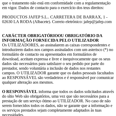
que o tratamento não está em conformidade com a regulamentação
em vigor. Dados de contacto para o exercício dos teus direitos:
PRODUCTOS JAFEP S.L.. CARRETERA DE BARRAX, 1 -
02630 LA RODA (Albacete). Correio eletrónico: jafep@jafep.com
CARÁCTER OBRIGATÓRIO
OU OBRIGATÓRIO DA
INFORMAÇÃO FORNECIDA PELO UTILIZADOR
Os UTILIZADORES, ao assinalarem as caixas correspondentes e
introduzirem dados nos campos assinalados com um asterisco (*) no
formulário de contacto ou apresentados em formulários de
download, aceitam expressa e livre e inequivocamente que os seus
dados são necessários para satisfazer o seu pedido por parte do
prestador, sendo voluntária a inclusão de dados nos restantes
campos. O UTILIZADOR garante que os dados pessoais facultados
ao RESPONSÁVEL são verdadeiros e é responsável por comunicar
qualquer alteração aos mesmos.
O RESPONSÁVEL
informa que todos os dados solicitados através
do sítio Web são obrigatórios, uma vez que são necessários para a
prestação de um serviço ótimo ao UTILIZADOR. No caso de não
serem fornecidos todos os dados, não se garante que a informação e
os serviços prestados sejam completamente adaptados às tuas
necessidades.