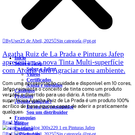
ByUser
25 de Abril, 2025
Sin categoría @pt-pt
Agatha Ruiz de La Prada e Pinturas Jafep
Inicio
apresentam a nova Tinta Multi-superfície
Sobre o Jafep
com Aroma para Agraciar o teu ambiente.
Sobre o Jafep
Videos
Certificados
Com uma apresentação cuidada e disponível em 10 cores,
Ajuda e subsídios
Jafep reinventa o conceito de tinta como um produto
Catálogos
versátil e divertido para uso diário. A tinta multi-
Produtos
superfícies Agatha Ruiz de La Prada é um produto 100%
¿Dónde comprar?
acrílico de base aquosa capaz de aderir a praticamente
Eu sou um consumidor
qualquer
Sou um distribuidor
Franquias
Read More
Blogue
Contacto
ByUser
25 de Abril, 2025
Sin categoría @pt-pt