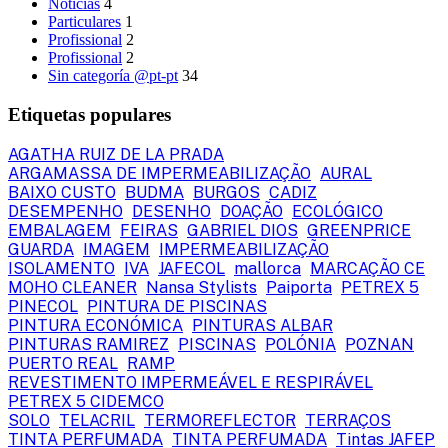
Notícias
4
Particulares
1
Profissional
2
Profissional
2
Sin categoría @pt-pt
34
Etiquetas populares
AGATHA RUIZ DE LA PRADA
ARGAMASSA DE IMPERMEABILIZAÇÃO
AURAL
BAIXO CUSTO
BUDMA
BURGOS
CADIZ
DESEMPENHO
DESENHO
DOAÇÃO
ECOLÓGICO
EMBALAGEM
FEIRAS
GABRIEL DIOS
GREENPRICE
GUARDA
IMAGEM
IMPERMEABILIZAÇÃO
ISOLAMENTO
IVA
JAFECOL
mallorca
MARCAÇÃO CE
MOHO CLEANER
Nansa Stylists
Paiporta
PETREX 5
PINECOL
PINTURA DE PISCINAS
PINTURA ECONÓMICA
PINTURAS ALBAR
PINTURAS RAMIREZ
PISCINAS
POLÓNIA
POZNAN
PUERTO REAL
RAMP
REVESTIMENTO IMPERMEÁVEL E RESPIRÁVEL
PETREX 5 CIDEMCO
SOLO
TELACRIL
TERMOREFLECTOR
TERRAÇOS
TINTA PERFUMADA
TINTA PERFUMADA
Tintas JAFEP