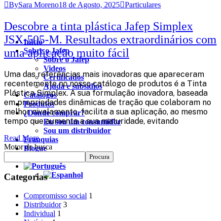
BySara Moreno
18 de Agosto, 2025
Particulares
Descobre a tinta plástica Jafep Simplex
JSX-505-M. Resultados extraordinários com
Inicio
uma aplicação muito fácil
Sobre o Jafep
Sobre o Jafep
Videos
Uma das referências mais inovadoras que apareceram
Certificados
recentemente no nosso catálogo de produtos é a Tinta
Ajuda e subsídios
Plástica Simplex. A sua formulação inovadora, baseada
Catálogos
em propriedades dinâmicas de tração que colaboram no
Produtos
melhor nivelamento, facilita a sua aplicação, ao mesmo
¿Dónde comprar?
tempo que aumenta a sua maturidade, evitando
Eu sou um consumidor
Sou um distribuidor
Read More
Franquias
Motor de busca
Blogue
Procura
Contacto
Categorias
Compromisso social
1
Distribuidor
3
Individual
1