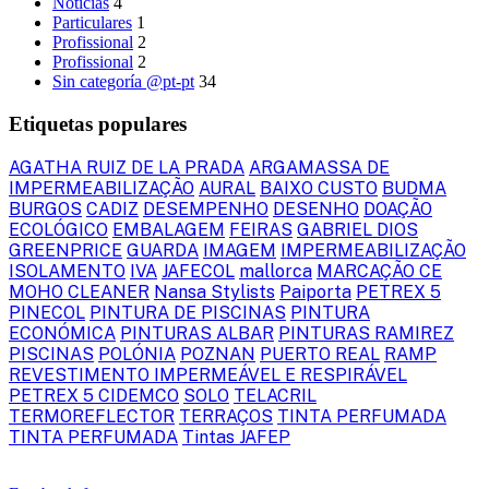
Notícias
4
Particulares
1
Profissional
2
Profissional
2
Sin categoría @pt-pt
34
Etiquetas populares
AGATHA RUIZ DE LA PRADA
ARGAMASSA DE
IMPERMEABILIZAÇÃO
AURAL
BAIXO CUSTO
BUDMA
BURGOS
CADIZ
DESEMPENHO
DESENHO
DOAÇÃO
ECOLÓGICO
EMBALAGEM
FEIRAS
GABRIEL DIOS
GREENPRICE
GUARDA
IMAGEM
IMPERMEABILIZAÇÃO
ISOLAMENTO
IVA
JAFECOL
mallorca
MARCAÇÃO CE
MOHO CLEANER
Nansa Stylists
Paiporta
PETREX 5
PINECOL
PINTURA DE PISCINAS
PINTURA
ECONÓMICA
PINTURAS ALBAR
PINTURAS RAMIREZ
PISCINAS
POLÓNIA
POZNAN
PUERTO REAL
RAMP
REVESTIMENTO IMPERMEÁVEL E RESPIRÁVEL
PETREX 5 CIDEMCO
SOLO
TELACRIL
TERMOREFLECTOR
TERRAÇOS
TINTA PERFUMADA
TINTA PERFUMADA
Tintas JAFEP