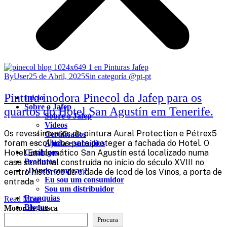
ByUser
25 de Abril, 2025
Sin categoría @pt-pt
Pintura inodora Pinecol da Jafep para os
Inicio
Sobre o Jafep
quartos do Hotel San Agustín em Tenerife.
Sobre o Jafep
Videos
Os revestimentos de pintura Aural Protection e Pétrex5
Certificados
foram escolhidos para proteger a fachada do Hotel. O
Ajuda e subsídios
Hotel Emblemático San Agustín está localizado numa
Catálogos
Produtos
casa senhorial construída no início do século XVIII no
¿Dónde comprar?
centro histórico da cidade de Icod de los Vinos, a porta de
Eu sou um consumidor
entrada
Sou um distribuidor
Franquias
Read More
Blogue
Motor de busca
Contacto
Procura