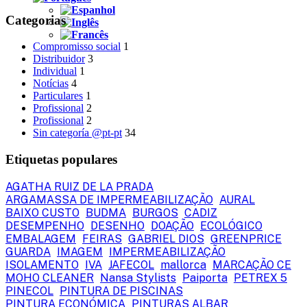
Categorias
Compromisso social
1
Distribuidor
3
Individual
1
Notícias
4
Particulares
1
Profissional
2
Profissional
2
Sin categoría @pt-pt
34
Etiquetas populares
AGATHA RUIZ DE LA PRADA
ARGAMASSA DE IMPERMEABILIZAÇÃO
AURAL
BAIXO CUSTO
BUDMA
BURGOS
CADIZ
DESEMPENHO
DESENHO
DOAÇÃO
ECOLÓGICO
EMBALAGEM
FEIRAS
GABRIEL DIOS
GREENPRICE
GUARDA
IMAGEM
IMPERMEABILIZAÇÃO
ISOLAMENTO
IVA
JAFECOL
mallorca
MARCAÇÃO CE
MOHO CLEANER
Nansa Stylists
Paiporta
PETREX 5
PINECOL
PINTURA DE PISCINAS
PINTURA ECONÓMICA
PINTURAS ALBAR