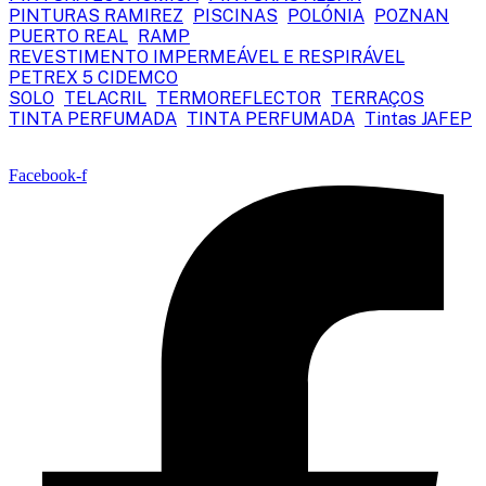
PINTURAS RAMIREZ
PISCINAS
POLÓNIA
POZNAN
PUERTO REAL
RAMP
REVESTIMENTO IMPERMEÁVEL E RESPIRÁVEL
PETREX 5 CIDEMCO
SOLO
TELACRIL
TERMOREFLECTOR
TERRAÇOS
TINTA PERFUMADA
TINTA PERFUMADA
Tintas JAFEP
Facebook-f