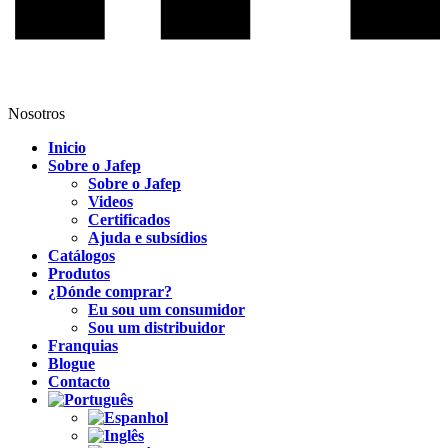
Nosotros
Inicio
Sobre o Jafep
Sobre o Jafep
Videos
Certificados
Ajuda e subsídios
Catálogos
Produtos
¿Dónde comprar?
Eu sou um consumidor
Sou um distribuidor
Franquias
Blogue
Contacto