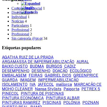
Compromisso social
1
Distribuidor
3
Individual
1
Notícias
4
Particulares
1
Profissional
2
Profissional
2
Sin categoría @pt-pt
34
Etiquetas populares
AGATHA RUIZ DE LA PRADA
ARGAMASSA DE IMPERMEABILIZAÇÃO
AURAL
BAIXO CUSTO
BUDMA
BURGOS
CADIZ
DESEMPENHO
DESENHO
DOAÇÃO
ECOLÓGICO
EMBALAGEM
FEIRAS
GABRIEL DIOS
GREENPRICE
GUARDA
IMAGEM
IMPERMEABILIZAÇÃO
ISOLAMENTO
IVA
JAFECOL
mallorca
MARCAÇÃO CE
MOHO CLEANER
Nansa Stylists
Paiporta
PETREX 5
PINECOL
PINTURA DE PISCINAS
PINTURA ECONÓMICA
PINTURAS ALBAR
PINTURAS RAMIREZ
PISCINAS
POLÓNIA
POZNAN