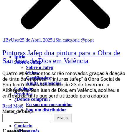
ByUser
25 de Abril, 2025
Sin categoría @pt-pt
Pinturas Jafep doa pintura para a Obra de
Inicio
San Juan de Dios em Valência
Sobre o Jafep
Sobre o Jafep
Videos
Quatro apartamentos serão renovados graças à doação
Certificados
de tinta da empresa “Pinturas Jafep” à Obra Social de
Ajuda e subsídios
San Juan de Dios. Na manhã de 23 de fevereiro, o
Catálogos
Albergue de San Juan de Dios, em Valência, acolheu a
Produtos
entrega da tinta que será utilizada para adaptar
¿Dónde comprar?
Eu sou um consumidor
Read More
Sou um distribuidor
Motor de busca
Franquias
Procura
Blogue
Contacto
Categorias