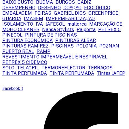
BAIXO CUSTO
BUDMA
BURGOS
CADIZ
DESEMPENHO
DESENHO
DOAÇÃO
ECOLÓGICO
EMBALAGEM
FEIRAS
GABRIEL DIOS
GREENPRICE
GUARDA
IMAGEM
IMPERMEABILIZAÇÃO
ISOLAMENTO
IVA
JAFECOL
mallorca
MARCAÇÃO CE
MOHO CLEANER
Nansa Stylists
Paiporta
PETREX 5
PINECOL
PINTURA DE PISCINAS
PINTURA ECONÓMICA
PINTURAS ALBAR
PINTURAS RAMIREZ
PISCINAS
POLÓNIA
POZNAN
PUERTO REAL
RAMP
REVESTIMENTO IMPERMEÁVEL E RESPIRÁVEL
PETREX 5 CIDEMCO
SOLO
TELACRIL
TERMOREFLECTOR
TERRAÇOS
TINTA PERFUMADA
TINTA PERFUMADA
Tintas JAFEP
Facebook-f