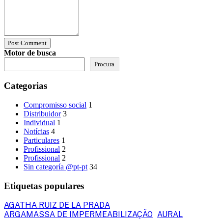
Post Comment
Motor de busca
Procura
Categorias
Compromisso social
1
Distribuidor
3
Individual
1
Notícias
4
Particulares
1
Profissional
2
Profissional
2
Sin categoría @pt-pt
34
Etiquetas populares
AGATHA RUIZ DE LA PRADA
ARGAMASSA DE IMPERMEABILIZAÇÃO
AURAL