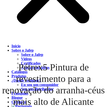
Inicio
Sobre o Jafep
Sobre o Jafep
Videos
Certificados
Pétrex5 Pintura de
Ajuda e subsídios
Catálogos
revestimento para a
Produtos
¿Dónde comprar?
Eu sou um consumidor
renovação do arranha-céus
Sou um distribuidor
Franquias
Blogue
mais alto de Alicante
Contacto