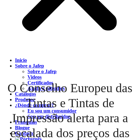
Inicio
Sobre o Jafep
Sobre o Jafep
Videos
Certificados
O Conselho Europeu das
Ajuda e subsídios
Catálogos
Tintas e Tintas de
Produtos
¿Dónde comprar?
Eu sou um consumidor
Impressão alerta para a
Sou um distribuidor
Franquias
Blogue
escalada dos preços das
Contacto