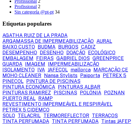
Profissional
2
Profissional
2
Sin categoría @pt-pt
34
Etiquetas populares
AGATHA RUIZ DE LA PRADA
ARGAMASSA DE IMPERMEABILIZAÇÃO
AURAL
BAIXO CUSTO
BUDMA
BURGOS
CADIZ
DESEMPENHO
DESENHO
DOAÇÃO
ECOLÓGICO
EMBALAGEM
FEIRAS
GABRIEL DIOS
GREENPRICE
GUARDA
IMAGEM
IMPERMEABILIZAÇÃO
ISOLAMENTO
IVA
JAFECOL
mallorca
MARCAÇÃO CE
MOHO CLEANER
Nansa Stylists
Paiporta
PETREX 5
PINECOL
PINTURA DE PISCINAS
PINTURA ECONÓMICA
PINTURAS ALBAR
PINTURAS RAMIREZ
PISCINAS
POLÓNIA
POZNAN
PUERTO REAL
RAMP
REVESTIMENTO IMPERMEÁVEL E RESPIRÁVEL
PETREX 5 CIDEMCO
SOLO
TELACRIL
TERMOREFLECTOR
TERRAÇOS
TINTA PERFUMADA
TINTA PERFUMADA
Tintas JAFEP