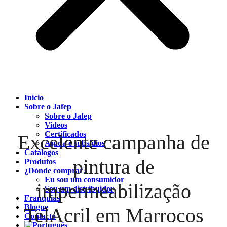
Inicio
Sobre o Jafep
Sobre o Jafep
Videos
Certificados
Excelente campanha de
Ajuda e subsídios
Catálogos
pintura de
Produtos
¿Dónde comprar?
Eu sou um consumidor
impermeabilização
Sou um distribuidor
Franquias
Blogue
TelAcril em Marrocos
Contacto