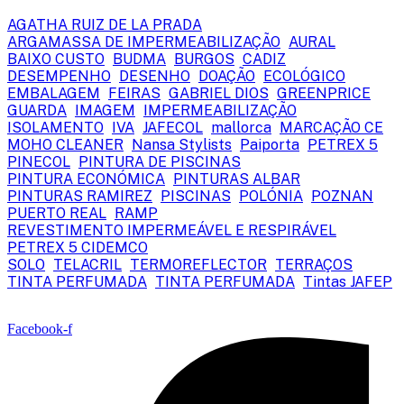
AGATHA RUIZ DE LA PRADA
ARGAMASSA DE IMPERMEABILIZAÇÃO
AURAL
BAIXO CUSTO
BUDMA
BURGOS
CADIZ
DESEMPENHO
DESENHO
DOAÇÃO
ECOLÓGICO
EMBALAGEM
FEIRAS
GABRIEL DIOS
GREENPRICE
GUARDA
IMAGEM
IMPERMEABILIZAÇÃO
ISOLAMENTO
IVA
JAFECOL
mallorca
MARCAÇÃO CE
MOHO CLEANER
Nansa Stylists
Paiporta
PETREX 5
PINECOL
PINTURA DE PISCINAS
PINTURA ECONÓMICA
PINTURAS ALBAR
PINTURAS RAMIREZ
PISCINAS
POLÓNIA
POZNAN
PUERTO REAL
RAMP
REVESTIMENTO IMPERMEÁVEL E RESPIRÁVEL
PETREX 5 CIDEMCO
SOLO
TELACRIL
TERMOREFLECTOR
TERRAÇOS
TINTA PERFUMADA
TINTA PERFUMADA
Tintas JAFEP
Facebook-f