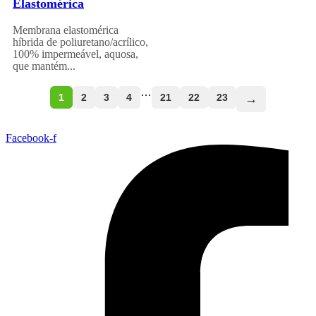
Elastomérica
Membrana elastomérica
híbrida de poliuretano/acrílico,
100% impermeável, aquosa,
que mantém...
…
1
2
3
4
21
22
23
→
Facebook-f