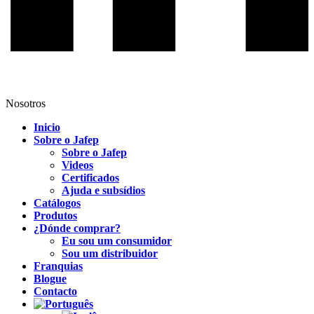
Nosotros
Inicio
Sobre o Jafep
Sobre o Jafep
Videos
Certificados
Ajuda e subsídios
Catálogos
Produtos
¿Dónde comprar?
Eu sou um consumidor
Sou um distribuidor
Franquias
Blogue
Contacto