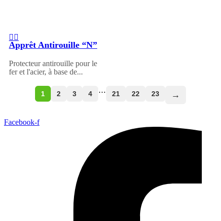
Apprêt Antirouille “N”
Protecteur antirouille pour le
fer et l'acier, à base de...
…
1
2
3
4
21
22
23
→
Facebook-f