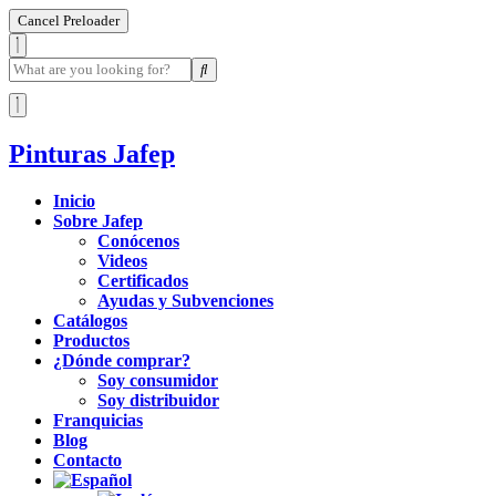
Cancel Preloader
Pinturas Jafep
Inicio
Sobre Jafep
Conócenos
Videos
Certificados
Ayudas y Subvenciones
Catálogos
Productos
¿Dónde comprar?
Soy consumidor
Soy distribuidor
Franquicias
Blog
Contacto