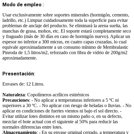
Modo de empleo
:
Usar exclusivamente sobre soportes minerales (hormigón, cemento,
ladrillo, etc.) Limpiar cuidadosamente toda la superficie para evitar
problemas de anclaje del producto. Se eliminará la arena suelta, las
manchas de grasa, mohos, etc. El soporte estará completamente seco
y fraguado (más de 30 días en caso de hormigón nuevo). Aplicar un
espesor no inferior a 300 micras, en cuatro capas cruzadas, lo cual
equivale aproximadamente a un consumo mínimo de Membralastic
Pinroda de 1,5 litros/m2, reforzado con fibra de vidrio de 200g/m2
aproximadamente.
Presentación
:
Envases de: 12 Litros.
Naturaleza
: Copolímeros acrílicos estirénicos
Precauciones
: - No aplicar a temperaturas inferiores a 5 ºC ni
superiores a 30 ºC. - No aplicar con riesgo de heladas o lluvias. - No
aplicar en condiciones de fuertes vientos ni bajo el sol directo. -
Evitar utilizar lotes distintos en un mismo paño o, en su defecto,
mezclar el bote actual con el siguiente al 50% para reducir las
normales diferencias entre lotes.
Almacenamiento
: - En su envase original cerrado, a temperatura y