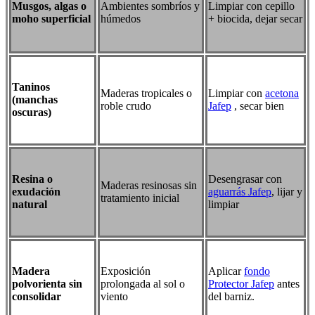
Musgos, algas o
Ambientes sombríos y
Limpiar con cepillo
moho superficial
húmedos
+ biocida, dejar secar
Taninos
Maderas tropicales o
Limpiar con
acetona
(manchas
roble crudo
Jafep
, secar bien
oscuras)
Resina o
Desengrasar con
Maderas resinosas sin
exudación
aguarrás Jafep
, lijar y
tratamiento inicial
natural
limpiar
Madera
Exposición
Aplicar
fondo
polvorienta sin
prolongada al sol o
Protector Jafep
antes
consolidar
viento
del barniz.