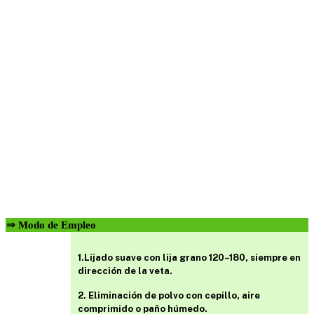
⇒ Modo de Empleo
1.Lijado suave con lija grano 120–180, siempre en
dirección de la veta.
2. Eliminación de polvo con cepillo, aire
comprimido o paño húmedo.