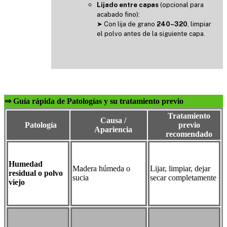
Lijado entre capas
(opcional para
acabado fino):
➤ Con lija de grano
240–320
, limpiar
el polvo antes de la siguiente capa.
⇒
Guía rápida de Patologías y su tratamiento previo
Tratamiento
Causa /
Patología
previo
Apariencia
recomendado
Humedad
Madera húmeda o
Lijar, limpiar, dejar
residual o polvo
sucia
secar completamente
viejo