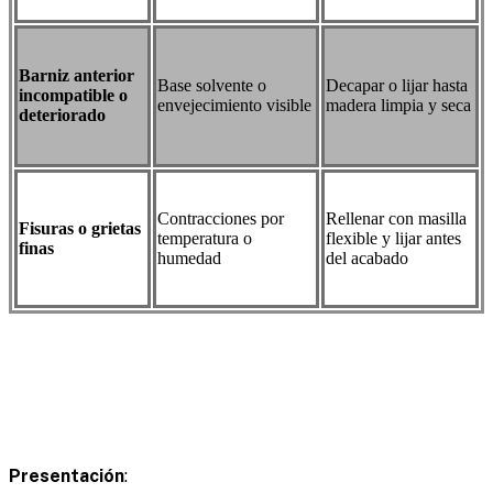
Barniz anterior
Base solvente o
Decapar o lijar hasta
incompatible o
envejecimiento visible
madera limpia y seca
deteriorado
Contracciones por
Rellenar con masilla
Fisuras o grietas
temperatura o
flexible y lijar antes
finas
humedad
del acabado
Presentación
: