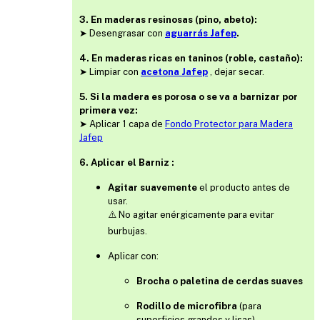
3.
En maderas resinosas (pino, abeto):
➤ Desengrasar con
aguarrás Jafep
.
4.
En maderas ricas en taninos (roble, castaño):
➤ Limpiar con
acetona Jafep
, dejar secar.
5. Si la madera es porosa o se va a barnizar por
primera vez:
➤ Aplicar 1 capa de
Fondo Protector para Madera
Jafep
6. Aplicar el Barniz :
Agitar suavemente
el producto antes de
usar.
⚠️ No agitar enérgicamente para evitar
burbujas.
Aplicar con:
Brocha o paletina de cerdas suaves
Rodillo de microfibra
(para
superficies grandes y lisas)