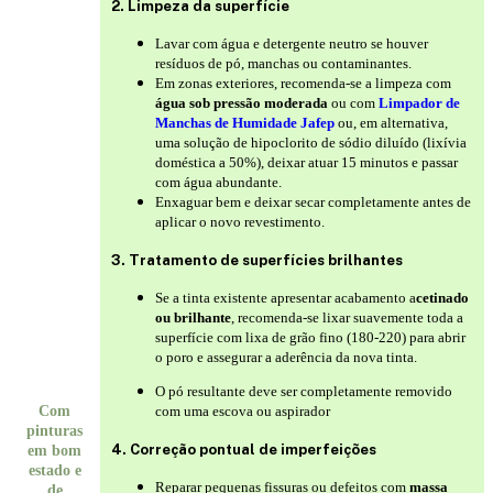
2. Limpeza da superfície
Lavar com água e detergente neutro se houver
resíduos de pó, manchas ou contaminantes.
Em zonas exteriores, recomenda-se a limpeza com
água sob pressão moderada
ou com
Limpador de
Manchas de Humidade Jafep
ou, em alternativa,
uma solução de hipoclorito de sódio diluído (lixívia
doméstica a 50%), deixar atuar 15 minutos e passar
com água abundante.
Enxaguar bem e deixar secar completamente antes de
aplicar o novo revestimento.
3. Tratamento de superfícies brilhantes
Se a tinta existente apresentar acabamento a
cetinado
ou brilhante
, recomenda-se lixar suavemente toda a
superfície com lixa de grão fino (180-220) para abrir
o poro e assegurar a aderência da nova tinta.
O pó resultante deve ser completamente removido
Com
com uma escova ou aspirador
pinturas
4. Correção pontual de imperfeições
em bom
estado e
Reparar pequenas fissuras ou defeitos com
massa
de