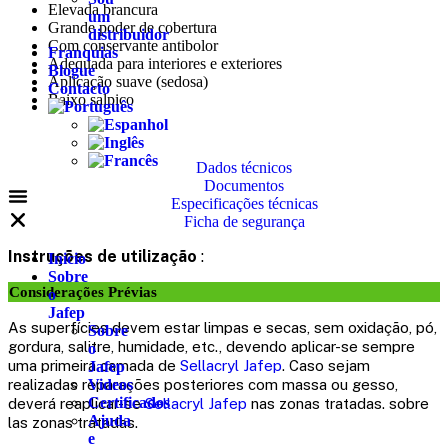
Elevada brancura
um
Grande poder de cobertura
distribuidor
Com conservante antibolor
Franquias
Adequada para interiores e exteriores
Blogue
Aplicação suave (sedosa)
Contacto
Baixo salpico
Dados técnicos
Documentos
Especificações técnicas
Ficha de segurança
Instruções de utilização
:
Inicio
Sobre
Considerações Prévias
o
Jafep
As superfícies devem estar limpas e secas, sem oxidação, pó,
Sobre
gordura, salitre, humidade, etc., devendo aplicar-se sempre
o
uma primeira camada de
Sellacryl Jafep
. Caso sejam
Jafep
realizadas reparações posteriores com massa ou gesso,
Videos
Certificados
deverá reaplicar-se
Sellacryl Jafep
nas zonas tratadas. sobre
Ajuda
las zonas tratadas.
e