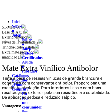
Inicio
Sobre
51-Mate 60º
o
Base de Água
Jafep
Exterior-Interior
Sobre
Nível de lavabilidade 2
o
Trincha-Rolo-Pistola
Jafep
Extra mate profundo
Videos
maticidad 5
Certificados
Ajuda
Mate Extra Vinílico Antibolor
e
subsídios
Catálogos
Tinta à base de resinas vinílicas de grande brancura e
Produtos
cobertura com conservante antibolor. Proporciona uma
¿Dónde
excelente nivelação. Para interiores lisos e com bons
comprar?
resultados no exterior pela sua resistência e estabilidade.
Eu
De aplicação sedosa e reduzido salpico.
sou
um
Vantagens:
consumidor
Sou