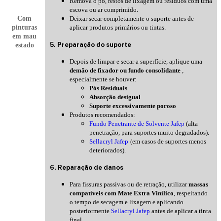
Remova o pó, restos de lixagem ou resíduos com uma
escova ou ar comprimido.
Com
Deixar secar completamente o suporte antes de
pinturas
aplicar produtos primários ou tintas.
em mau
5. Preparação do suporte
estado
Depois de limpar e secar a superfície, aplique uma
demão de fixador ou fundo consolidante
,
especialmente se houver:
Pós Residuais
Absorção desigual
Suporte excessivamente poroso
Produtos recomendados:
Fundo Penetrante de Solvente Jafep
(alta
penetração, para suportes muito degradados).
Sellacryl Jafep
(em casos de suportes menos
deteriorados).
6. Reparação de danos
Para fissuras passivas ou de retração, utilizar
massas
compatíveis com Mate Extra Vinílico
, respeitando
o tempo de secagem e lixagem e aplicando
posteriormente
Sellacryl Jafep
antes de aplicar a tinta
final.