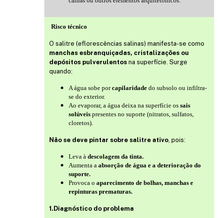
calhas ou outros elementos arquitetónicos.
Risco técnico
O salitre (eflorescências salinas) manifesta-se como
manchas esbranquiçadas, cristalizações ou
depósitos pulverulentos
na superfície. Surge
quando:
A água sobe por
capilaridade
do subsolo ou infiltra-
se do exterior.
Ao evaporar, a água deixa na superfície os
sais
solúveis
presentes no suporte (nitratos, sulfatos,
cloretos).
Não se deve pintar sobre salitre ativo
, pois:
Leva à
descolagem da tinta.
Aumenta a
absorção de água e a deterioração do
suporte.
Provoca o
aparecimento de bolhas, manchas e
repinturas prematuras.
1.Diagnóstico do problema