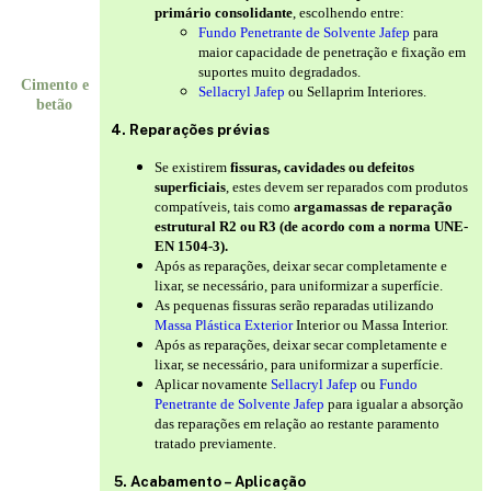
primário consolidante
, escolhendo entre:
Fundo Penetrante de Solvente Jafep
para
maior capacidade de penetração e fixação em
suportes muito degradados.
Cimento e
Sellacryl Jafep
ou Sellaprim Interiores.
betão
4. Reparações prévias
Se existirem
fissuras, cavidades ou defeitos
superficiais
, estes devem ser reparados com produtos
compatíveis, tais como
argamassas de reparação
estrutural R2 ou R3 (de acordo com a norma UNE-
EN 1504-3).
Após as reparações, deixar secar completamente e
lixar, se necessário, para uniformizar a superfície.
As pequenas fissuras serão reparadas utilizando
Massa Plástica Exterior
Interior ou Massa Interior.
Após as reparações, deixar secar completamente e
lixar, se necessário, para uniformizar a superfície.
Aplicar novamente
Sellacryl Jafep
ou
Fundo
Penetrante de Solvente Jafep
para igualar a absorção
das reparações em relação ao restante paramento
tratado previamente.
5. Acabamento – Aplicação