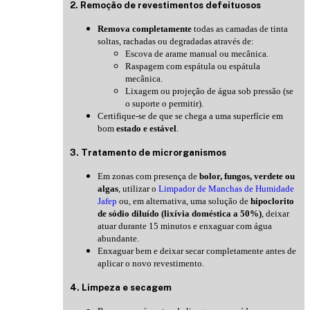
2. Remoção de revestimentos defeituosos
Remova completamente
todas as camadas de tinta
soltas, rachadas ou degradadas através de:
Escova de arame manual ou mecânica.
Raspagem com espátula ou espátula
mecânica.
Lixagem ou projeção de água sob pressão (se
o suporte o permitir).
Certifique-se de que se chega a uma superfície em
bom
estado e estável
.
3. Tratamento de microrganismos
Em zonas com presença de
bolor, fungos, verdete ou
algas
, utilizar o
Limpador de Manchas de Humidade
Jafep
ou, em alternativa, uma solução de
hipoclorito
de sódio diluído (lixívia doméstica a 50%)
, deixar
atuar durante 15 minutos e enxaguar com água
abundante
.
Enxaguar bem e deixar secar completamente antes de
aplicar o novo revestimento.
4. Limpeza e secagem