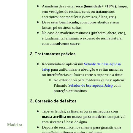
A madeira deve estar
seca (humidade< <18%)
, limpa,
sem vestígios de resinas, ceras ou tratamentos
anteriores incompatíveis (vernizes, óleos, etc.).
Deve estar
bem lixada
, com poros abertos e sem
lascas, pó ou áreas soltas.
No caso de madeiras resinosas (pinheiro, abeto, etc.),
é fundamental eliminar o excesso de resina natural
com um
solvente suave
.
2. Tratamentos prévios
Recomenda-se aplicar um
Selante de base aquosa
Jafep
para uniformizar a absorção e evitar manchas
ou interferências químicas entre o suporte e a tinta:
No exterior ou para madeiras velhas: aplicar
Primário
Selador de bse aquosa Jafep
com
proteção antitaninos.
3. Correção de defeitos
Tape as fendas, as fissuras ou as rachaduras com
massa acrílica ou massa para madeira
compatível
com sistemas à base de água.
Madeira
Depois de seca, lixe novamente para garantir uma
superfície uniforme e volte a aplicar o