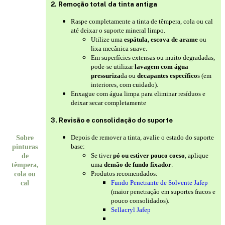
2. Remoção total da tinta antiga
Raspe completamente a tinta de têmpera, cola ou cal
até deixar o suporte mineral limpo.
Utilize uma
espátula, escova de arame
ou
lixa mecânica suave.
Em superfícies extensas ou muito degradadas,
pode-se utilizar
lavagem com água
pressuriza
da ou
decapantes específico
s (em
interiores, com cuidado).
Enxague com água limpa para eliminar resíduos e
deixar secar completamente
3. Revisão e consolidação do suporte
Depois de remover a tinta, avalie o estado do suporte
Sobre
base:
pinturas
Se tiver
pó ou estiver pouco coeso
, aplique
de
uma
demão de fundo fixador
.
têmpera,
Produtos recomendados:
cola ou
Fundo Penetrante de Solvente Jafep
cal
(maior penetração em suportes fracos e
pouco consolidados).
Sellacryl Jafep