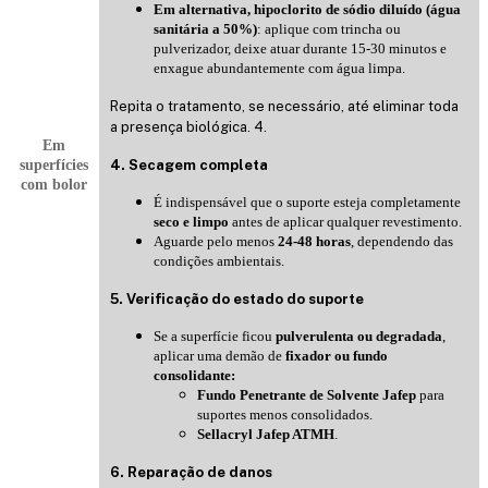
Em alternativa, hipoclorito de sódio diluído (água
sanitária a 50%)
: aplique com trincha ou
pulverizador, deixe atuar durante 15-30 minutos e
enxague abundantemente com água limpa.
Repita o tratamento, se necessário, até eliminar toda
a presença biológica. 4.
Em
superfícies
4. Secagem completa
com bolor
É indispensável que o suporte esteja completamente
seco e limpo
antes de aplicar qualquer revestimento.
Aguarde pelo menos
24-48 horas
, dependendo das
condições ambientais.
5. Verificação do estado do suporte
Se a superfície ficou
pulverulenta ou degradada
,
aplicar uma demão de
fixador ou fundo
consolidante:
Fundo Penetrante de Solvente Jafep
para
suportes menos consolidados.
Sellacryl Jafep ATMH
.
6. Reparação de danos