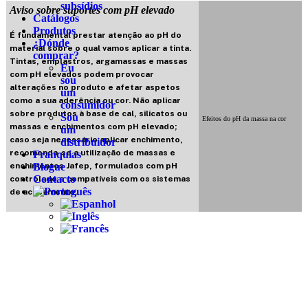
subsídios
Aviso sobre suportes com pH elevado
Catálogos
Produtos
É fundamental prestar atenção ao pH do
¿Dónde
material sobre o qual vamos aplicar a tinta.
comprar?
Tintas, emplastros, argamassas e massas
Eu
com pH elevados podem provocar
sou
alterações no produto e afetar aspetos
um
como a sua aderência ou cor. Não aplicar
consumidor
sobre produtos à base de cal, silicatos ou
Sou
Efeitos do pH da massa na cor
massas e enchimentos com pH elevado;
um
caso seja necessário aplicar enchimento,
distribuidor
recomenda-se a utilização de massas e
Franquias
enchimentos Jafep, formulados com pH
Blogue
Contacto
controlado e compatíveis com os sistemas
de acabamento.