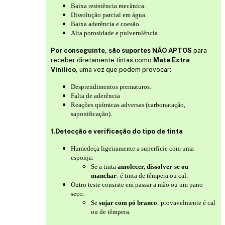
Baixa resistência mecânica.
Dissolução parcial em água.
Baixa aderência e coesão.
Alta porosidade e pulverulência.
Por conseguinte, são suportes NÃO APTOS
para
receber diretamente tintas como
Mate Extra
,
Vinílico
uma vez que podem provocar:
Desprendimentos prematuros.
Falta de aderência
Reações químicas adversas (carbonatação,
saponificação).
1.Detecção e verificação do tipo de tinta
Humedeça ligeiramente a superfície com uma
esponja:
Se a tinta
amolecer, dissolver-se ou
manchar
: é tinta de têmpera ou cal.
Outro teste consiste em passar a mão ou um pano
seco:
Se
sujar com pó branco
: provavelmente é cal
ou de têmpera.