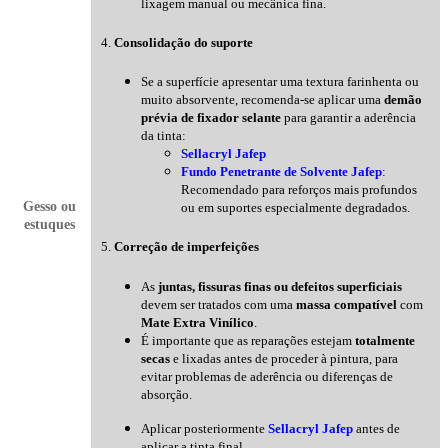
lixagem manual ou mecânica fina.
4.
Consolidação do suporte
Se a superfície apresentar uma textura farinhenta ou
muito absorvente, recomenda-se aplicar uma
demão
prévia de fixador selante
para garantir a aderência
da tinta:
Sellacryl Jafep
Fundo Penetrante de Solvente Jafep
:
Recomendado para reforços mais profundos
Gesso ou
ou em suportes especialmente degradados.
estuques
5.
Correção de imperfeições
As
juntas, fissuras finas ou defeitos superficiais
devem ser tratados com uma
massa compatível
com
Mate Extra
Vinílico
.
É importante que as reparações estejam
totalmente
secas
e lixadas antes de proceder à pintura, para
evitar problemas de aderência ou diferenças de
absorção.
Aplicar posteriormente
Sellacryl Jafep
antes de
aplicar a tinta final.