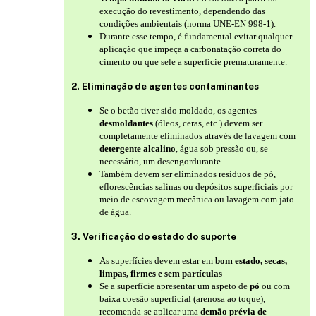
execução do revestimento, dependendo das
condições ambientais (norma UNE-EN 998-1).
Durante esse tempo, é fundamental evitar qualquer
aplicação que impeça a carbonatação correta do
cimento ou que sele a superfície prematuramente.
2. Eliminação de agentes contaminantes
Se o betão tiver sido moldado, os agentes
desmoldantes
(óleos, ceras, etc.) devem ser
completamente eliminados através de lavagem com
detergente alcalino
, água sob pressão ou, se
necessário, um desengordurante
Também devem ser eliminados resíduos de pó,
eflorescências salinas ou depósitos superficiais por
meio de escovagem mecânica ou lavagem com jato
de água.
3. Verificação do estado do suporte
As superfícies devem estar em
bom estado, secas,
limpas, firmes e sem partículas
Se a superfície apresentar um aspeto de
pó
ou com
baixa coesão superficial (arenosa ao toque),
recomenda-se aplicar uma
demão prévia de