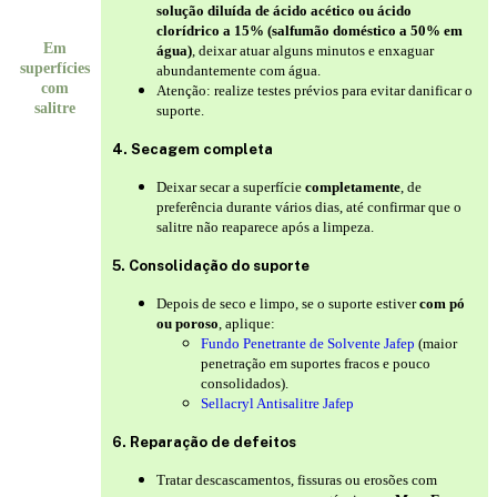
solução diluída de ácido acético ou ácido
clorídrico a 15% (salfumão doméstico a 50% em
Em
água)
, deixar atuar alguns minutos e enxaguar
superfícies
abundantemente com água.
com
Atenção: realize testes prévios para evitar danificar o
salitre
suporte.
4. Secagem completa
Deixar secar a superfície
completamente
, de
preferência durante vários dias, até confirmar que o
salitre não reaparece após a limpeza.
5. Consolidação do suporte
Depois de seco e limpo, se o suporte estiver
com pó
ou poroso
, aplique:
Fundo Penetrante de Solvente Jafep
(maior
penetração em suportes fracos e pouco
consolidados).
Sellacryl Antisalitre Jafep
6. Reparação de defeitos
Tratar descascamentos, fissuras ou erosões com