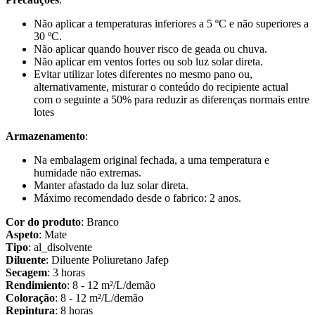
Não aplicar a temperaturas inferiores a 5 ºC e não superiores a
30 ºC.
Não aplicar quando houver risco de geada ou chuva.
Não aplicar em ventos fortes ou sob luz solar direta.
Evitar utilizar lotes diferentes no mesmo pano ou,
alternativamente, misturar o conteúdo do recipiente actual
com o seguinte a 50% para reduzir as diferenças normais entre
lotes
Armazenamento
:
Na embalagem original fechada, a uma temperatura e
humidade não extremas.
Manter afastado da luz solar direta.
Máximo recomendado desde o fabrico: 2 anos.
Cor do produto
: Branco
Aspeto
: Mate
Tipo
: al_disolvente
Diluente
: Diluente Poliuretano Jafep
Secagem
: 3 horas
Rendimiento
: 8 - 12 m²/L/demão
Coloração
: 8 - 12 m²/L/demão
Repintura
: 8 horas