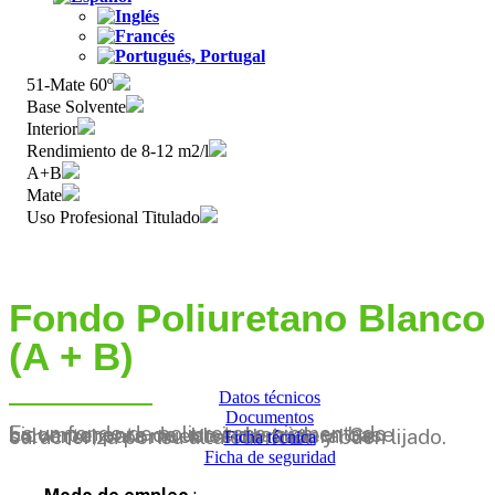
51-Mate 60º
Base Solvente
Interior
Rendimiento de 8-12 m2/l
A+B
Mate
Uso Profesional Titulado
Fondo Poliuretano Blanco
(A + B)
Datos técnicos
Documentos
Es un fondo de poliuretano pigmentado bicomponente de uso industrial, en base solvente, para muebles de madera. Se caracteriza por su alta cubrición y buen lijado.
Ficha técnica
Ficha de seguridad