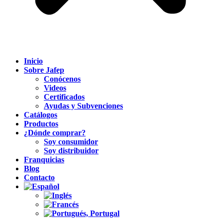
Inicio
Sobre Jafep
Conócenos
Videos
Certificados
Ayudas y Subvenciones
Catálogos
Productos
¿Dónde comprar?
Soy consumidor
Soy distribuidor
Franquicias
Blog
Contacto