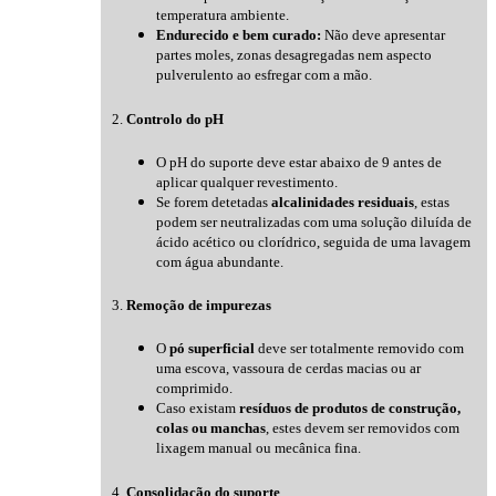
temperatura ambiente.
Endurecido e bem curado:
Não deve apresentar
partes moles, zonas desagregadas nem aspecto
pulverulento ao esfregar com a mão.
2.
Controlo do pH
O pH do suporte deve estar abaixo de 9 antes de
aplicar qualquer revestimento.
Se forem detetadas
alcalinidades residuais
, estas
podem ser neutralizadas com uma solução diluída de
ácido acético ou clorídrico, seguida de uma lavagem
com água abundante.
3.
Remoção de impurezas
O
pó superficial
deve ser totalmente removido com
uma escova, vassoura de cerdas macias ou ar
comprimido.
Caso existam
resíduos de produtos de construção,
colas ou manchas
, estes devem ser removidos com
lixagem manual ou mecânica fina.
4.
Consolidação do suporte