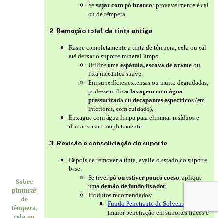
Se
sujar com pó branco
: provavelmente é cal
ou de têmpera.
2. Remoção total da tinta antiga
Raspe completamente a tinta de têmpera, cola ou cal
até deixar o suporte mineral limpo.
Utilize uma
espátula, escova de arame
ou
lixa mecânica suave.
Em superfícies extensas ou muito degradadas,
pode-se utilizar
lavagem com água
pressuriza
da ou
decapantes específico
s (em
interiores, com cuidado).
Enxague com água limpa para eliminar resíduos e
deixar secar completamente
3. Revisão e consolidação do suporte
Depois de remover a tinta, avalie o estado do suporte
base:
Se tiver
pó ou estiver pouco coeso
, aplique
Sobre
uma
demão de fundo fixador
.
pinturas
Produtos recomendados:
de
Fundo Penetrante de Solvente Jafep
têmpera,
(maior penetração em suportes fracos e
cola ou