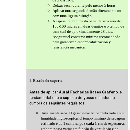
de 5% a 10%.
Deixar secar durante pelo menos 5 horas.
Aplicar uma segunda demão diretamente ou
com uma ligeira diluição
A espessura mínima da película seca será de
150-160 micras em duas demãos e o tempo de
cura será de aproximadamente 28 dias.
Asegurar el consumo mínimo recomendado
para garantizar impermeabilización y
resistencia mecánica.
1.
Estado do suporte
Antes de aplicar
Aural Fachadas Bases Grafeno
, é
fundamental que o suporte de gesso ou estuque
cumpra os seguintes requisitos:
Totalmente seco
: O gesso deve ter perdido toda a sua
humidade higroscópica. O tempo mínimo de secagem
estimado é de
1 semana por cada 1 cm de espessura
,
embora possa variar em função da ventilação e da