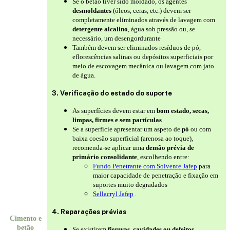
Se o betão tiver sido moldado, os agentes
desmoldantes
(óleos, ceras, etc.) devem ser
completamente eliminados através de lavagem com
detergente alcalino
, água sob pressão ou, se
necessário, um desengordurante
Também devem ser eliminados resíduos de pó,
eflorescências salinas ou depósitos superficiais por
meio de escovagem mecânica ou lavagem com jato
de água.
3. Verificação do estado do suporte
As superfícies devem estar em
bom estado, secas,
limpas, firmes e sem partículas
Se a superfície apresentar um aspeto de
pó
ou com
baixa coesão superficial (arenosa ao toque),
recomenda-se aplicar uma
demão prévia de
primário consolidante
, escolhendo entre:
Fundo Penetrante com Solvente Jafep
para
maior capacidade de penetração e fixação em
suportes muito degradados
Sellacryl Jafep
.
4. Reparações prévias
Cimento e
betão
Se existirem
fissuras, cavidades ou defeitos