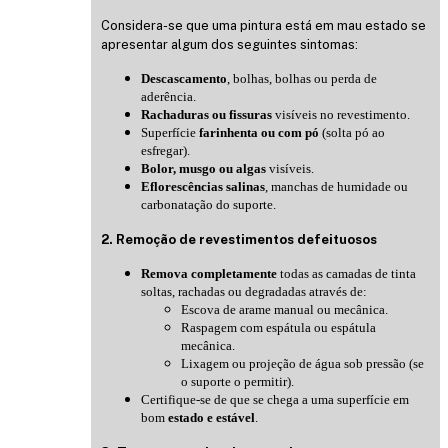
Considera-se que uma pintura está em mau estado se
apresentar algum dos seguintes sintomas:
Descascamento
, bolhas, bolhas ou perda de
aderência.
Rachaduras ou fissuras
visíveis no revestimento.
Superfície
farinhenta ou com pó
(solta pó ao
esfregar).
Bolor, musgo ou algas
visíveis.
Eflorescências salinas
, manchas de humidade ou
carbonatação do suporte.
2. Remoção de revestimentos defeituosos
Remova completamente
todas as camadas de tinta
soltas, rachadas ou degradadas através de:
Escova de arame manual ou mecânica.
Raspagem com espátula ou espátula
mecânica.
Lixagem ou projeção de água sob pressão (se
o suporte o permitir).
Certifique-se de que se chega a uma superfície em
bom
estado e estável
.