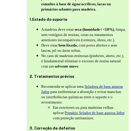
esmaltes à base de água/acrílicos, lacas ou
primários selantes para madeira.
1.Estado do suporte
A madeira deve estar
seca (humidade< <18%)
, limpa,
sem vestígios de resinas, ceras ou tratamentos
anteriores incompatíveis (vernizes, óleos, etc.).
Deve estar
bem lixada
, com poros abertos e sem
lascas, pó ou áreas soltas.
No caso de madeiras resinosas (pinheiro, abeto, etc.),
é fundamental eliminar o excesso de resina natural
com um
solvente suave
.
2. Tratamentos prévios
Recomenda-se aplicar uma
Seladora de base aquosa
Jafep
para uniformizar a absorção e evitar manchas
ou interferências químicas entre o suporte e o
revestimento:
Em exteriores ou para madeiras velhas:
aplicar
Primário Selador de base aquosa Jafep
com proteção antitaninos.
3. Correção de defeitos