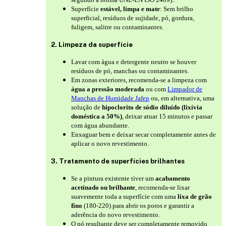
Superfície
estável, limpa e mate
: Sem brilho
superficial, resíduos de sujidade, pó, gordura,
fuligem, salitre ou contaminantes.
2. Limpeza da superfície
Lavar com água e detergente neutro se houver
resíduos de pó, manchas ou contaminantes.
Em zonas exteriores, recomenda-se a limpeza com
água a pressão moderada
ou com
Limpador de
Manchas de Humidade Jafep
ou, em alternativa, uma
solução de
hipoclorito de sódio diluído (lixívia
doméstica a 50%)
, deixar atuar 15 minutos e passar
com água abundante.
Enxaguar bem e deixar secar completamente antes de
aplicar o novo revestimento.
3. Tratamento de superfícies brilhantes
Se a pintura existente tiver um
acabamento
acetinado ou brilhante
, recomenda-se lixar
suavemente toda a superfície com uma
lixa de grão
fino
(180-220) para abrir os poros e garantir a
aderência do novo revestimento.
O pó resultante deve ser completamente removido