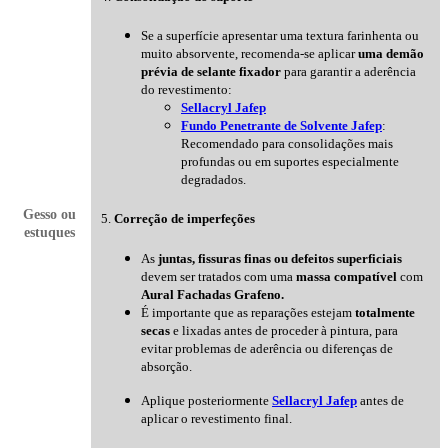
Se a superfície apresentar uma textura farinhenta ou
muito absorvente, recomenda-se aplicar
uma demão
prévia de selante fixador
para garantir a aderência
do revestimento:
Sellacryl Jafep
Fundo Penetrante de Solvente Jafep
:
Recomendado para consolidações mais
profundas ou em suportes especialmente
degradados.
Gesso ou
5.
Correção de imperfeções
estuques
As
juntas, fissuras finas ou defeitos superficiais
devem ser tratados com uma
massa compatível
com
Aural Fachadas Grafeno.
É importante que as reparações estejam
totalmente
secas
e lixadas antes de proceder à pintura, para
evitar problemas de aderência ou diferenças de
absorção.
Aplique posteriormente
Sellacryl Jafep
antes de
aplicar o revestimento final.