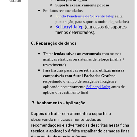
estado
Suporte excessivamente poroso
Produtos recomendados:
Fundo Penetrante de Solvente Jafep
(alta
penetração, para suportes muito degradados).
Sellacryl Jafep
(em casos de suportes
menos deteriorados).
6. Reparação de danos
Tratar
fendas ativas ou estruturais
com massas
acrílicas elásticas ou sistemas de reforço (malha +
revestimento).
Para fissuras passivas ou retráteis, utilizar
massas
compatíveis com Aural Fachadas Grafeno
,
respeitando o tempo de secagem e lixagem e
aplicando posteriormente
Sellacryl Jafep
antes de
aplicar o revestimento final.
7. Acabamento – Aplicação
Depois de tratar corretamente o suporte, e
observando minuciosamente todas as
recomendações e advertências descritas nesta ficha
técnica, a aplicação é feita espalhando camadas finas
do produto da seguinte forma: