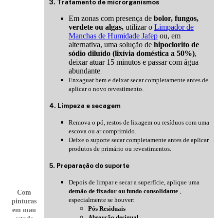
3. Tratamento de microrganismos
Em zonas com presença de
bolor, fungos,
verdete ou algas,
utilizar o
Limpador de
Manchas de Humidade Jafep
ou, em
alternativa, uma solução de
hipoclorito de
sódio diluído (lixívia doméstica a 50%)
,
deixar atuar 15 minutos e passar com água
abundante
.
Enxaguar bem e deixar secar completamente antes de
aplicar o novo revestimento.
4. Limpeza e secagem
Remova o pó, restos de lixagem ou resíduos com uma
escova ou ar comprimido.
Deixe o suporte secar completamente antes de aplicar
produtos de primário ou revestimentos.
5. Preparação do suporte
Depois de limpar e secar a superfície, aplique uma
demão de fixador ou fundo consolidante
,
Com
especialmente se houver:
pinturas
Pós Residuais
em mau
Absorção desigual