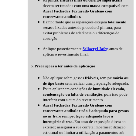
As
juntas, fissuras finas ou defeitos superficiais
devem ser tratados com uma
massa compatível
com
Aural Fachadas Texturado Grafeno com
conservante antibolor.
É importante que as reparações estejam
totalmente
secas
e lixadas antes de proceder à pintura, para
evitar problemas de aderência ou diferenças de
absorção.
Aplique posteriormente
Sellacryl Jafep
antes de
aplicar o revestimento final.
6.
Precauções a ter antes da aplicação
Não aplique sobre gessos
friáveis, sem primário ou
de tipo basto
sem realizar uma preparação adequada.
Evite aplicar em condições de
humidade elevada,
condensação ou falta de ventilação
, pois isso pode
interferir com a cura do revestimento.
Aural Fachadas Texturado Grafeno com
conservante antibolor não é adequado para gessos
ao ar livre sem proteção adequada face à
intempérie direta.
Em caso de exposição direta ao
exterior, assegurar a sua correta impermeabilização
estrutural ou limitar a utilização a paramentos sob