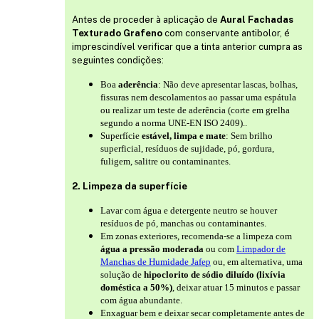
Antes de proceder à aplicação de
Aural Fachadas
Texturado Grafeno
com conservante antibolor, é
imprescindível verificar que a tinta anterior cumpra as
seguintes condições:
Boa
aderência
: Não deve apresentar lascas, bolhas,
fissuras nem descolamentos ao passar uma espátula
ou realizar um teste de aderência (corte em grelha
segundo a norma UNE-EN ISO 2409)..
Superfície
estável, limpa e mate
: Sem brilho
superficial, resíduos de sujidade, pó, gordura,
fuligem, salitre ou contaminantes.
2. Limpeza da superfície
Lavar com água e detergente neutro se houver
resíduos de pó, manchas ou contaminantes.
Em zonas exteriores, recomenda-se a limpeza com
água a pressão moderada
ou com
Limpador de
Manchas de Humidade Jafep
ou, em alternativa, uma
solução de
hipoclorito de sódio diluído (lixívia
doméstica a 50%)
, deixar atuar 15 minutos e passar
com água abundante.
Enxaguar bem e deixar secar completamente antes de