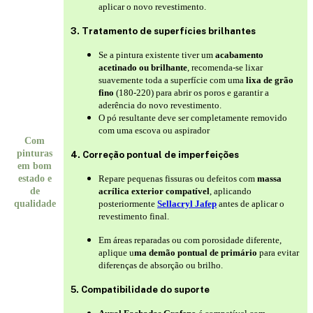
aplicar o novo revestimento.
3. Tratamento de superfícies brilhantes
Se a pintura existente tiver um
acabamento
acetinado ou brilhante
, recomenda-se lixar
suavemente toda a superfície com uma
lixa de grão
fino
(180-220) para abrir os poros e garantir a
aderência do novo revestimento.
O pó resultante deve ser completamente removido
com uma escova ou aspirador
Com
pinturas
4. Correção pontual de imperfeições
em bom
estado e
Repare pequenas fissuras ou defeitos com
massa
de
acrílica exterior compatível
, aplicando
qualidade
posteriormente
Sellacryl Jafep
antes de aplicar o
revestimento final.
Em áreas reparadas ou com porosidade diferente,
aplique u
ma demão pontual de primário
para evitar
diferenças de absorção ou brilho.
5. Compatibilidade do suporte