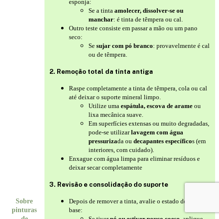
esponja:
Se a tinta
amolecer, dissolver-se ou
manchar
: é tinta de têmpera ou cal.
Outro teste consiste em passar a mão ou um pano
seco:
Se
sujar com pó branco
: provavelmente é cal
ou de têmpera.
2. Remoção total da tinta antiga
Raspe completamente a tinta de têmpera, cola ou cal
até deixar o suporte mineral limpo.
Utilize uma
espátula, escova de arame
ou
lixa mecânica suave.
Em superfícies extensas ou muito degradadas,
pode-se utilizar
lavagem com água
pressuriza
da ou
decapantes específico
s (em
interiores, com cuidado).
Enxague com água limpa para eliminar resíduos e
deixar secar completamente
3. Revisão e consolidação do suporte
Sobre
Depois de remover a tinta, avalie o estado do suporte
pinturas
base:
de
Se tiver
pó ou estiver pouco coeso
, aplique