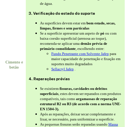
de água.
3. Verificação do estado do suporte
As superfícies devem estar em
bom estado, secas,
limpas, firmes e sem partículas
Se a superfície apresentar um aspeto de
pó
ou com
baixa coesão superficial (arenosa ao toque),
recomenda-se aplicar uma
demão prévia de
primário consolidante
, escolhendo entre:
Fundo Penetrante com Solvente Jafep
para
maior capacidade de penetração e fixação em
Cimento e
suportes muito degradados
betão
Sellacryl Jafep
.
4. Reparações prévias
Se existirem
fissuras, cavidades ou defeitos
superficiais
, estes devem ser reparados com produtos
compatíveis, tais como
argamassas de reparação
estrutural R2 ou R3 (de acordo com a norma UNE-
EN 1504-3).
Após as reparações, deixar secar completamente e
lixar, se necessário, para uniformizar a superfície.
As pequenas fissuras serão reparadas usando
Massa