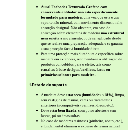
Aural Fachadas Texturado Grafeno com
conservante antibolor não está especificamente
formulado para madeira
, uma vez que esta é um
suporte não mineral, com movimento dimensional e
absorção desigual. Não obstante, em caso de
aplicação sobre elementos de madeira
não estrutural
nem sujeita a movimento
, pode ser aplicado desde
que se realize uma preparação adequada e se garanta
a sua proteção face à humidade direta.
Para uma proteção mais duradoura e específica sobre
madeira em exteriores, recomenda-se a utilização de
produtos concebidos para o efeito, tais como
esmaltes à base de água/acrílicos, lacas ou
primários selantes para madeira.
1.Estado do suporte
A madeira deve estar
seca (humidade< <18%)
, limpa,
sem vestígios de resinas, ceras ou tratamentos
anteriores incompatíveis (vernizes, óleos, etc.).
Deve estar
bem lixada
, com poros abertos e sem
lascas, pó ou áreas soltas.
No caso de madeiras resinosas (pinheiro, abeto, etc.),
é fundamental eliminar o excesso de resina natural