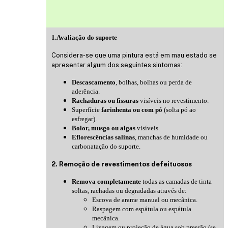
1.Avaliação do suporte
Considera-se que uma pintura está em mau estado se
apresentar algum dos seguintes sintomas:
Descascamento
, bolhas, bolhas ou perda de
aderência.
Rachaduras ou fissuras
visíveis no revestimento.
Superfície
farinhenta ou com pó
(solta pó ao
esfregar).
Bolor, musgo ou algas
visíveis.
Eflorescências salinas
, manchas de humidade ou
carbonatação do suporte.
2. Remoção de revestimentos defeituosos
Remova completamente
todas as camadas de tinta
soltas, rachadas ou degradadas através de:
Escova de arame manual ou mecânica.
Raspagem com espátula ou espátula
mecânica.
Lixagem ou projeção de água sob pressão (se