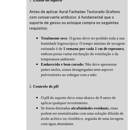
1.
Estado do suporte
Antes de aplicar Aural Fachadas Texturado Grafeno
com conservante antibolor, é fundamental que o
suporte de gesso ou estuque cumpra os seguintes
requisitos:
Totalmente seco
: O gesso deve ter perdido toda a sua
humidade higroscópica. O tempo mínimo de secagem
estimado é de
1 semana por cada 1 cm de espessura
,
embora possa variar em função da ventilação e da
temperatura ambiente.
Endurecido e bem curado:
Não deve apresentar
partes moles, zonas desagregadas nem aspecto
pulverulento ao esfregar com a mão.
2.
Controlo do pH
O pH do suporte deve estar abaixo de 9 antes de
aplicar qualquer revestimento.
Se forem detetadas
alcalinidades residuais
, estas
podem ser neutralizadas com uma solução diluída de
ácido acético ou clorídrico, seguida de uma lavagem
com água abundante.