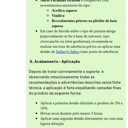
Aural Fachadas Grafeno
é compatível com
revestimentos anteriores do tipo:
Acrílico aquoso
Vinílico
Revestimentos pétreos ou pliolite de base
aquosa
Em caso de dúvida sobre o tipo de pintura antiga
(especialmente se for à base de solvente, tipo
clorocaucho ou tinta gordurosa), recomenda-se
realizar um teste de aderência prévio ou aplicar uma
demão de
Sellacryl Jafep
como ponte de aderência.
6. Acabamento – Aplicação
Depois de tratar corretamente o suporte, e
observando minuciosamente todas as
recomendações e advertências descritas nesta ficha
técnica, a aplicação é feita espalhando camadas finas
do produto da seguinte forma:
Aplicar a primeira demão diluindo o produto de 5% a
10%.
Deixar secar durante pelo menos 5 horas.
Aplicar uma segunda demão diretamente ou com uma
ligeira diluição