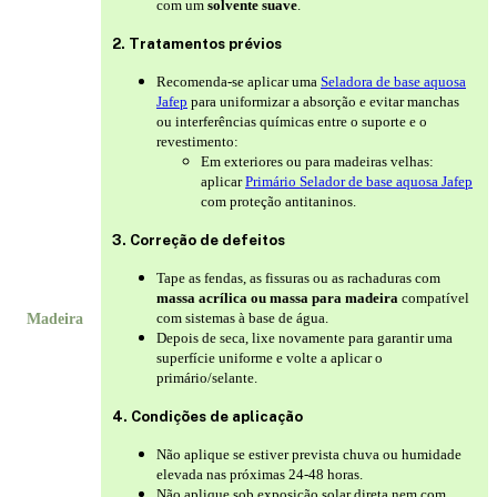
com um
solvente suave
.
2. Tratamentos prévios
Recomenda-se aplicar uma
Seladora de base aquosa
Jafep
para uniformizar a absorção e evitar manchas
ou interferências químicas entre o suporte e o
revestimento:
Em exteriores ou para madeiras velhas:
aplicar
Primário Selador de base aquosa Jafep
com proteção antitaninos.
3. Correção de defeitos
Tape as fendas, as fissuras ou as rachaduras com
massa acrílica ou massa para madeira
compatível
com sistemas à base de água.
Madeira
Depois de seca, lixe novamente para garantir uma
superfície uniforme e volte a aplicar o
primário/selante.
4. Condições de aplicação
Não aplique se estiver prevista chuva ou humidade
elevada nas próximas 24-48 horas.
Não aplique sob exposição solar direta nem com