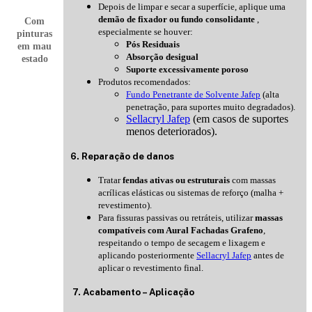
Depois de limpar e secar a superfície, aplique uma
demão de fixador ou fundo consolidante
,
Com
especialmente se houver:
pinturas
Pós Residuais
em mau
Absorção desigual
estado
Suporte excessivamente poroso
Produtos recomendados:
Fundo Penetrante de Solvente Jafep
(alta
penetração, para suportes muito degradados).
Sellacryl Jafep
(em casos de suportes
menos deteriorados).
6. Reparação de danos
Tratar
fendas ativas ou estruturais
com massas
acrílicas elásticas ou sistemas de reforço (malha +
revestimento).
Para fissuras passivas ou retráteis, utilizar
massas
compatíveis com Aural Fachadas Grafeno
,
respeitando o tempo de secagem e lixagem e
aplicando posteriormente
Sellacryl Jafep
antes de
aplicar o revestimento final.
7. Acabamento – Aplicação