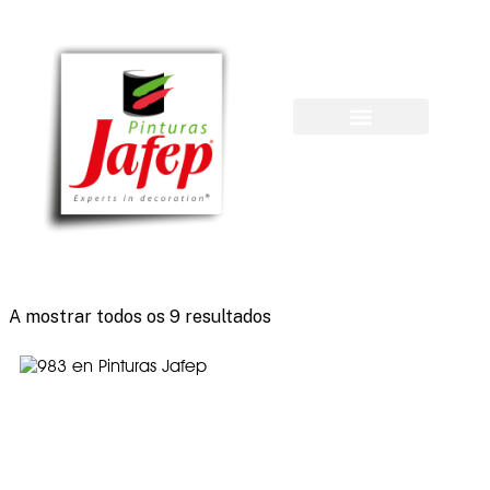
Sobre o Jafep
¿Dónde comprar?
A mostrar todos os 9 resultados