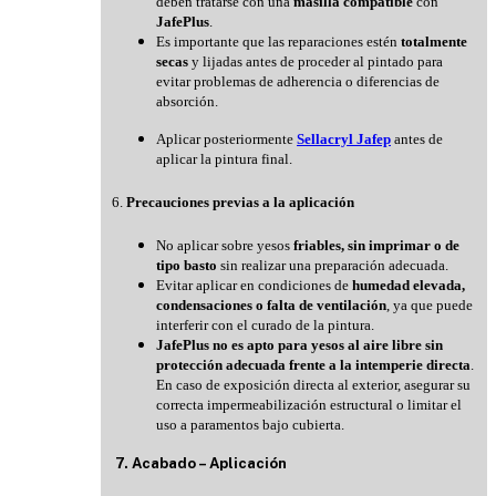
deben tratarse con una
masilla compatible
con
JafePlus
.
Es importante que las reparaciones estén
totalmente
secas
y lijadas antes de proceder al pintado para
evitar problemas de adherencia o diferencias de
absorción.
Aplicar posteriormente
Sellacryl Jafep
antes de
aplicar la pintura final.
6.
Precauciones previas a la aplicación
No aplicar sobre yesos
friables, sin imprimar o de
tipo basto
sin realizar una preparación adecuada.
Evitar aplicar en condiciones de
humedad elevada,
condensaciones o falta de ventilación
, ya que puede
interferir con el curado de la pintura.
JafePlus no es apto para yesos al aire libre sin
protección adecuada frente a la intemperie directa
.
En caso de exposición directa al exterior, asegurar su
correcta impermeabilización estructural o limitar el
uso a paramentos bajo cubierta.
7. Acabado – Aplicación