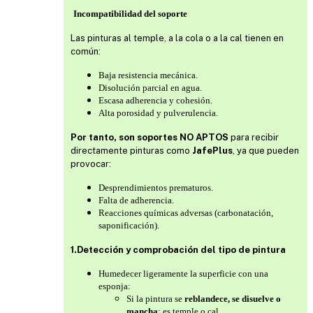
Incompatibilidad del soporte
Las pinturas al temple, a la cola o a la cal tienen en
común:
Baja resistencia mecánica.
Disolución parcial en agua.
Escasa adherencia y cohesión.
Alta porosidad y pulverulencia.
Por tanto, son soportes NO APTOS
para recibir
directamente pinturas como
JafePlus
, ya que pueden
provocar:
Desprendimientos prematuros.
Falta de adherencia.
Reacciones químicas adversas (carbonatación,
saponificación).
1.Detección y comprobación del tipo de pintura
Humedecer ligeramente la superficie con una
esponja:
Si la pintura se
reblandece, se disuelve o
mancha
: es temple o cal.