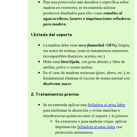
Para una protección más duradera y específica sobre
madera en exteriores, se recomienda utilizar
productos diseñados para ello como
esmaltes al
agua/acrílicos, lasures o imprimaciones selladoras
para madera.
1.Estado del soporte
La madera debe estar
seca (humedad <18%)
, limpia,
sin restos de resinas, ceras ni tratamientos anteriores
incompatibles (barnices, aceites, etc.).
Debe estar
bien lijada
, con poro abierto y libre de
astillas, polvo o zonas sueltas.
En el caso de maderas resinosas (pino, abeto, etc.), es
fundamental eliminar el exceso de resina natural con
disolvente suave
.
2. Tratamientos previos
Se recomienda aplicar una
Selladora al agua Jafep
para uniformar la absorción y evitar manchas o
interferencias químicas entre el soporte y la pintura:
En exteriores o para maderas viejas: aplicar
Imprimación
Selladora al agua Jafep
con
protección antitaninos.