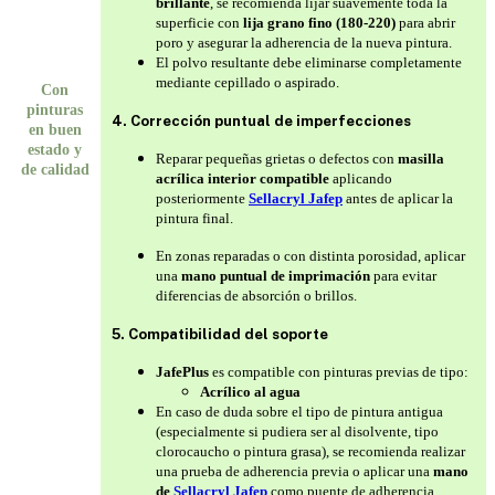
brillante
, se recomienda lijar suavemente toda la
superficie con
lija grano fino (180-220)
para abrir
poro y asegurar la adherencia de la nueva pintura.
El polvo resultante debe eliminarse completamente
mediante cepillado o aspirado.
Con
pinturas
4. Corrección puntual de imperfecciones
en buen
estado y
Reparar pequeñas grietas o defectos con
masilla
de calidad
acrílica interior compatible
aplicando
posteriormente
Sellacryl Jafep
antes de aplicar la
pintura final.
En zonas reparadas o con distinta porosidad, aplicar
una
mano puntual de imprimación
para evitar
diferencias de absorción o brillos.
5. Compatibilidad del soporte
JafePlus
es compatible con pinturas previas de tipo:
Acrílico al agua
En caso de duda sobre el tipo de pintura antigua
(especialmente si pudiera ser al disolvente, tipo
clorocaucho o pintura grasa), se recomienda realizar
una prueba de adherencia previa o aplicar una
mano
de
Sellacryl Jafep
como puente de adherencia.