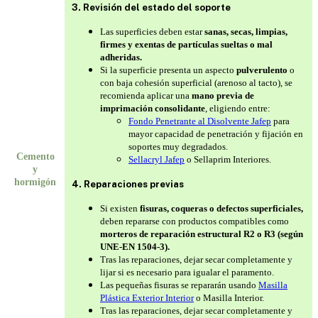
3. Revisión del estado del soporte
Las superficies deben estar
sanas, secas, limpias,
firmes y exentas de partículas sueltas o mal
adheridas.
Si la superficie presenta un aspecto
pulverulento
o
con baja cohesión superficial (arenoso al tacto), se
recomienda aplicar una
mano previa de
imprimación consolidante
, eligiendo entre:
Fondo Penetrante al Disolvente Jafep
para
mayor capacidad de penetración y fijación en
soportes muy degradados.
Cemento
Sellacryl Jafep
o Sellaprim Interiores.
y
hormigón
4. Reparaciones previas
Si existen
fisuras, coqueras o defectos superficiales,
deben repararse con productos compatibles como
morteros de reparación estructural R2 o R3 (según
UNE-EN 1504-3).
Tras las reparaciones, dejar secar completamente y
lijar si es necesario para igualar el paramento.
Las pequeñas fisuras se repararán usando
Masilla
Plástica Exterior Interior
o Masilla Interior.
Tras las reparaciones, dejar secar completamente y