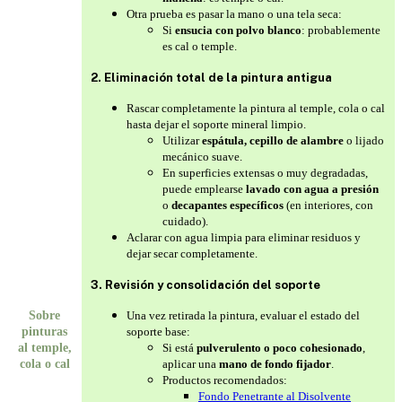
Otra prueba es pasar la mano o una tela seca:
Si
ensucia con polvo blanco
: probablemente
es cal o temple.
2. Eliminación total de la pintura antigua
Rascar completamente la pintura al temple, cola o cal
hasta dejar el soporte mineral limpio.
Utilizar
espátula, cepillo de alambre
o lijado
mecánico suave.
En superficies extensas o muy degradadas,
puede emplearse
lavado con agua a presión
o
decapantes específicos
(en interiores, con
cuidado).
Aclarar con agua limpia para eliminar residuos y
dejar secar completamente.
3. Revisión y consolidación del soporte
Sobre
Una vez retirada la pintura, evaluar el estado del
pinturas
soporte base:
al temple,
Si está
pulverulento o poco cohesionado
,
cola o cal
aplicar una
mano de fondo fijador
.
Productos recomendados:
Fondo Penetrante al Disolvente