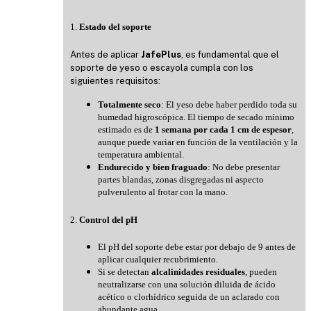
1.
Estado del soporte
Antes de aplicar
JafePlus
, es fundamental que el
soporte de yeso o escayola cumpla con los
siguientes requisitos:
Totalmente seco
: El yeso debe haber perdido toda su
humedad higroscópica. El tiempo de secado mínimo
estimado es de
1 semana por cada 1 cm de espesor
,
aunque puede variar en función de la ventilación y la
temperatura ambiental.
Endurecido y bien fraguado
: No debe presentar
partes blandas, zonas disgregadas ni aspecto
pulverulento al frotar con la mano.
2.
Control del pH
El pH del soporte debe estar por debajo de 9 antes de
aplicar cualquier recubrimiento.
Si se detectan
alcalinidades residuales
, pueden
neutralizarse con una solución diluida de ácido
acético o clorhídrico seguida de un aclarado con
abundante agua.