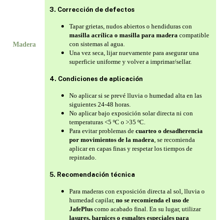
3. Corrección de defectos
Tapar grietas, nudos abiertos o hendiduras con
masilla acrílica o masilla para madera
compatible
con sistemas al agua.
Madera
Una vez seca, lijar nuevamente para asegurar una
superficie uniforme y volver a imprimar/sellar.
4. Condiciones de aplicación
No aplicar si se prevé lluvia o humedad alta en las
siguientes 24-48 horas.
No aplicar bajo exposición solar directa ni con
temperaturas <5 ºC o >35 ºC.
Para evitar problemas de
cuarteo o desadherencia
por movimientos de la madera
, se recomienda
aplicar en capas finas y respetar los tiempos de
repintado.
5. Recomendación técnica
Para maderas con exposición directa al sol, lluvia o
humedad capilar,
no se recomienda el uso de
JafePlus
como acabado final. En su lugar, utilizar
lasures, barnices o esmaltes especiales para