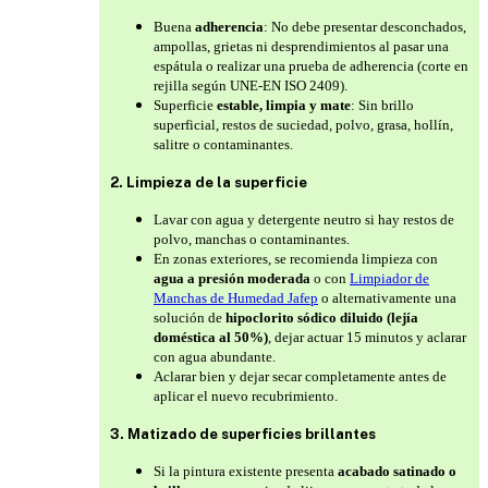
Buena
adherencia
: No debe presentar desconchados,
ampollas, grietas ni desprendimientos al pasar una
espátula o realizar una prueba de adherencia (corte en
rejilla según UNE-EN ISO 2409).
Superficie
estable, limpia y mate
: Sin brillo
superficial, restos de suciedad, polvo, grasa, hollín,
salitre o contaminantes.
2. Limpieza de la superficie
Lavar con agua y detergente neutro si hay restos de
polvo, manchas o contaminantes.
En zonas exteriores, se recomienda limpieza con
agua a presión moderada
o con
Limpiador de
Manchas de Humedad Jafep
o alternativamente una
solución de
hipoclorito sódico diluido (lejía
doméstica al 50%)
, dejar actuar 15 minutos y aclarar
con agua abundante.
Aclarar bien y dejar secar completamente antes de
aplicar el nuevo recubrimiento.
3. Matizado de superficies brillantes
Si la pintura existente presenta
acabado satinado o