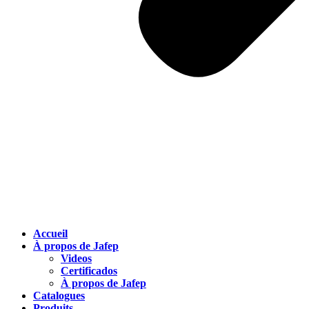
Accueil
À propos de Jafep
Videos
Certificados
À propos de Jafep
Catalogues
Produits