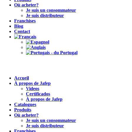
Où acheter?
Je suis un consommateur
Je suis distributeur
Franchises
Blog
Contact
Accueil
À propos de Jafep
Videos
Certificados
À propos de Jafep
Catalogues
Produits
Où acheter?
Je suis un consommateur
Je suis distributeur
Franchises