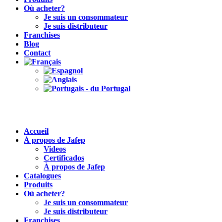
Où acheter?
Je suis un consommateur
Je suis distributeur
Franchises
Blog
Contact
Accueil
À propos de Jafep
Videos
Certificados
À propos de Jafep
Catalogues
Produits
Où acheter?
Je suis un consommateur
Je suis distributeur
Franchises