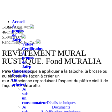
Accueil
À
1-Base Agua @fr
propos
46-Interior
de
51-Mate 60º
Jafep
Rendimiento 1-3 m2/l
Videos
Certificados
REVÊTEMENT MURAL
À
propos
RUSTIQUE. Fond MURALIA
de
Jafep
Pâte thixotropique à appliquer à la taloche, la brosse ou
Catalogues
Produits
au pinceau de façon à créer un
Où
mur à l’ancienne reproduisant l’aspect du plâtre vieilli, de
acheter?
façon très naturelle.
Je
suis
un
consommateur
Détails techniques
Je
Documents
suis
Spécifications techniques