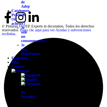
de
Jafep
Catalogues
Produits
Où
acheter?
© Pinturas JAFEP. Experts in decoration. Todos los derechos
Je
reservados.
Haga clic aqui para ver Ayudas y subvenciones
suis
recibidas.
un
consommateur
Je
suis
distributeur
Franchises
Blog
Contact