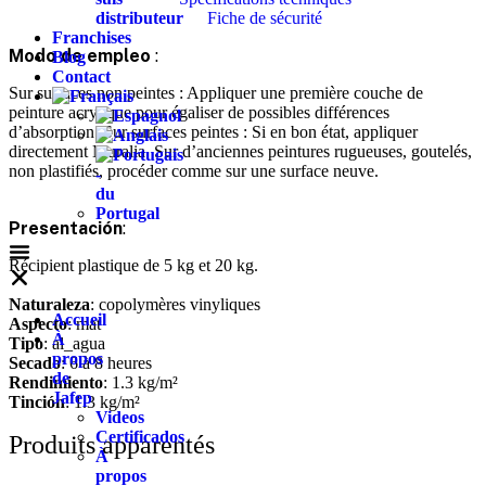
distributeur
Fiche de sécurité
Franchises
Modo de empleo
:
Blog
Contact
Sur surfaces non peintes : Appliquer une première couche de
peinture acrylique pour égaliser de possibles différences
d’absorption. Sur surfaces peintes : Si en bon état, appliquer
directement Muralia. Sur d’anciennes peintures rugueuses, goutelés,
non plastifiés, procéder comme sur une surface neuve.
Presentación
:
Récipient plastique de 5 kg et 20 kg.
Naturaleza
: copolymères vinyliques
Accueil
Aspecto
: mat
À
Tipo
: al_agua
propos
Secado
: 6 à 8 heures
de
Rendimiento
: 1.3 kg/m²
Jafep
Tinción
: 1.3 kg/m²
Videos
Certificados
Produits apparentés
À
propos