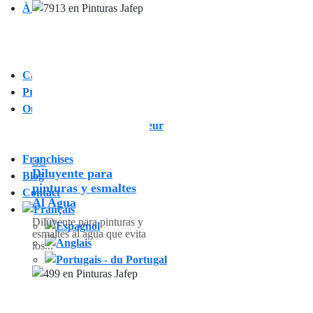
À propos de Jafep
Videos
Certificados
À propos de Jafep
Catalogues
Produits
Où acheter?
Je suis un consommateur
Je suis distributeur
Franchises
Diluyente para
Blog
pinturas y esmaltes
Contact
Al Agua
Diluyente para pinturas y
esmaltes al agua que evita
los...