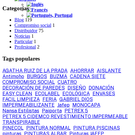
Categorias
Blog
119
Compromiso social
1
Distribuidor
75
Noticias
1
Particular
1
Profesional
2
Tags populares
AGATHA RUIZ DE LA PRADA
AHORRAR
AISLANTE
Antimoho
BURGOS
BUZMA
CADENA SIETE
COMPROMISO SOCIAL
CUATRO
DECORACIÓN DE PAREDES
DISEÑO
DONACIÓN
EASY CLEAN
ECOLABEL
ECOLÓGICA
ENVASES
FACIL LIMPIEZA
FERIA
GABRIEL DIOS
IMPERMEABILIZANTE
Jafep
MONOCAPA
Nansa Estilistas
Paiporta
PETREX 5
PETREX 5 CIDEMCO REVESTIMIENTO IMPERMEABLE
TRANSPIRABLE
PINECOL
PINTURA NORMAL
PINTURA PISCINAS
pinturas
PINTURAS ALBAR
Pinturas JAFEP