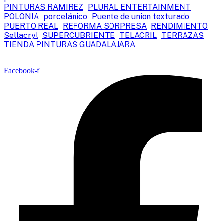
PINTURAS RAMIREZ
PLURAL ENTERTAINMENT
POLONIA
porcelánico
Puente de union texturado
PUERTO REAL
REFORMA SORPRESA
RENDIMIENTO
Sellacryl
SUPERCUBRIENTE
TELACRIL
TERRAZAS
TIENDA PINTURAS GUADALAJARA
Facebook-f