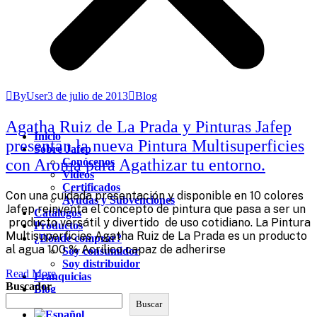
ByUser
3 de julio de 2013
Blog
Agatha Ruiz de La Prada y Pinturas Jafep
Inicio
presentan la nueva Pintura Multisuperficies
Sobre Jafep
con Aroma para Agathizar tu entorno.
Conócenos
Videos
Certificados
Con una cuidada presentación y disponible en 10 colores
Ayudas y Subvenciones
Jafep reinventa el concepto de pintura que pasa a ser un
Catálogos
producto versátil y divertido de uso cotidiano. La Pintura
Productos
Multisuperficies Agatha Ruiz de La Prada es un producto
¿Dónde comprar?
al agua 100 % Acrílico capaz de adherirse
Soy consumidor
Soy distribuidor
Read More
Franquicias
Buscador
Blog
Contacto
Buscar