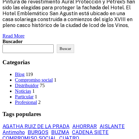
Pintura de revestimiento Aural Protección y Pétrex5 han
sido las elegidas para proteger la fachada del Hotel. El
Hotel Emblemático San Agustín está ubicado en una
casa solariega construida a comienzos del siglo XVIII en
pleno casco histórico de la ciudad de Icod de los Vinos,
Read More
Buscador
Buscar
Categorias
Blog
119
Compromiso social
1
Distribuidor
75
Noticias
1
Particular
1
Profesional
2
Tags populares
AGATHA RUIZ DE LA PRADA
AHORRAR
AISLANTE
Antimoho
BURGOS
BUZMA
CADENA SIETE
COMPROMISO SOCIAL
CUATRO