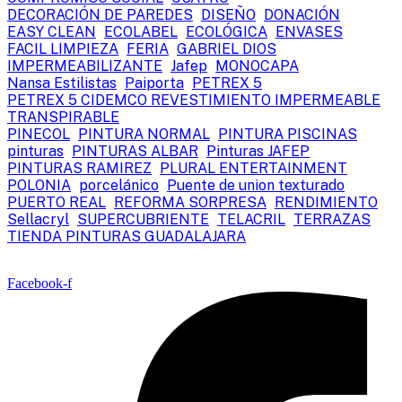
DECORACIÓN DE PAREDES
DISEÑO
DONACIÓN
EASY CLEAN
ECOLABEL
ECOLÓGICA
ENVASES
FACIL LIMPIEZA
FERIA
GABRIEL DIOS
IMPERMEABILIZANTE
Jafep
MONOCAPA
Nansa Estilistas
Paiporta
PETREX 5
PETREX 5 CIDEMCO REVESTIMIENTO IMPERMEABLE
TRANSPIRABLE
PINECOL
PINTURA NORMAL
PINTURA PISCINAS
pinturas
PINTURAS ALBAR
Pinturas JAFEP
PINTURAS RAMIREZ
PLURAL ENTERTAINMENT
POLONIA
porcelánico
Puente de union texturado
PUERTO REAL
REFORMA SORPRESA
RENDIMIENTO
Sellacryl
SUPERCUBRIENTE
TELACRIL
TERRAZAS
TIENDA PINTURAS GUADALAJARA
Facebook-f