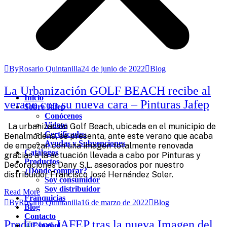
ByRosario Quintanilla
24 de junio de 2022
Blog
La Urbanización GOLF BEACH recibe al
Inicio
verano con su nueva cara – Pinturas Jafep
Sobre Jafep
Conócenos
Videos
La urbanización Golf Beach, ubicada en el municipio de
Certificados
Benalmádena, se presenta, ante este verano que acaba
Ayudas y Subvenciones
de empezar, con una imagen totalmente renovada
Catálogos
gracias a la actuación llevada a cabo por Pinturas y
Productos
Decoraciones Dany S.L. asesorados por nuestro
¿Dónde comprar?
distribuidor Francisco José Hernández Soler.
Soy consumidor
Soy distribuidor
Read More
Franquicias
ByRosario Quintanilla
16 de marzo de 2022
Blog
Blog
Contacto
Productos JAFEP tras la nueva Imagen del