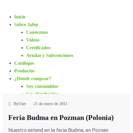
Inicio
Sobre Jafep
Conócenos
Videos
Certificados
Ayudas y Subvenciones
Catálogos
Productos
¿Dónde comprar?
Soy consumidor
Soy distribuidor
Franquicias
ByUser
21 de enero de 2011
Blog
Feria Budma en Pozman (Polonia)
Contacto
Nuestro estand en la feria Budma, en Poznan