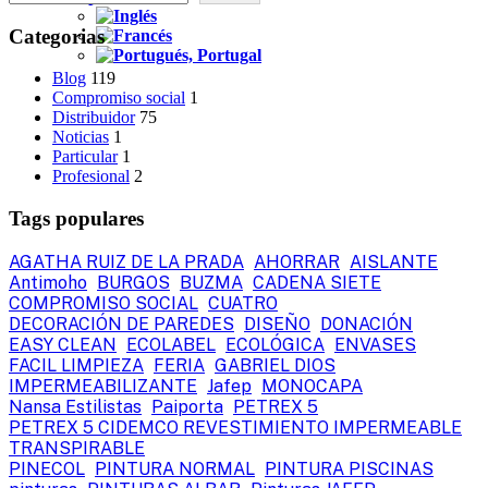
Categorias
Blog
119
Compromiso social
1
Distribuidor
75
Noticias
1
Particular
1
Profesional
2
Tags populares
AGATHA RUIZ DE LA PRADA
AHORRAR
AISLANTE
Antimoho
BURGOS
BUZMA
CADENA SIETE
COMPROMISO SOCIAL
CUATRO
DECORACIÓN DE PAREDES
DISEÑO
DONACIÓN
EASY CLEAN
ECOLABEL
ECOLÓGICA
ENVASES
FACIL LIMPIEZA
FERIA
GABRIEL DIOS
IMPERMEABILIZANTE
Jafep
MONOCAPA
Nansa Estilistas
Paiporta
PETREX 5
PETREX 5 CIDEMCO REVESTIMIENTO IMPERMEABLE
TRANSPIRABLE
PINECOL
PINTURA NORMAL
PINTURA PISCINAS