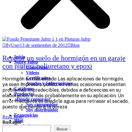
ByUser
13 de septiembre de 2012
Blog
Reparar un suelo de hormigón en un garaje
Inicio
Sobre Jafep
con pintura poliuretano y epoxi
Conócenos
Videos
Certificados
Hormigón en mal estado Las aplicaciones de hormigón,
Ayudas y Subvenciones
ya sean impreso o pulido, en varias ocasiones presentan
Catálogos
problemas impredecibles, debidos a deficencias en su
Productos
elaboración, o más probablemente en su aplicación. Ún
¿Dónde comprar?
error frecuente es añadirle agua para retrasar el secado,
Soy consumidor
puesto que perderá la dureza
Soy distribuidor
Franquicias
Read More
Blog
Buscador
Contacto
Buscar