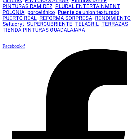
pinturas
PINTURAS ALBAR
Pinturas JAFEP
PINTURAS RAMIREZ
PLURAL ENTERTAINMENT
POLONIA
porcelánico
Puente de union texturado
PUERTO REAL
REFORMA SORPRESA
RENDIMIENTO
Sellacryl
SUPERCUBRIENTE
TELACRIL
TERRAZAS
TIENDA PINTURAS GUADALAJARA
Facebook-f