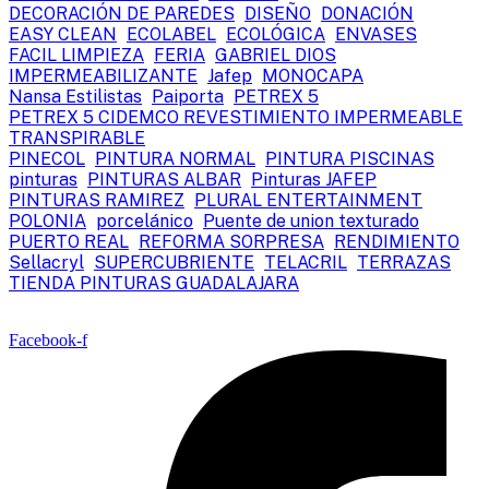
DECORACIÓN DE PAREDES
DISEÑO
DONACIÓN
EASY CLEAN
ECOLABEL
ECOLÓGICA
ENVASES
FACIL LIMPIEZA
FERIA
GABRIEL DIOS
IMPERMEABILIZANTE
Jafep
MONOCAPA
Nansa Estilistas
Paiporta
PETREX 5
PETREX 5 CIDEMCO REVESTIMIENTO IMPERMEABLE
TRANSPIRABLE
PINECOL
PINTURA NORMAL
PINTURA PISCINAS
pinturas
PINTURAS ALBAR
Pinturas JAFEP
PINTURAS RAMIREZ
PLURAL ENTERTAINMENT
POLONIA
porcelánico
Puente de union texturado
PUERTO REAL
REFORMA SORPRESA
RENDIMIENTO
Sellacryl
SUPERCUBRIENTE
TELACRIL
TERRAZAS
TIENDA PINTURAS GUADALAJARA
Facebook-f