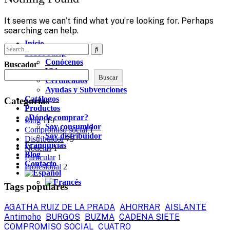
It seems we can’t find what you’re looking for. Perhaps
searching can help.
Inicio
Sobre Jafep
Conócenos
Buscador
Videos
Buscar
Certificados
Ayudas y Subvenciones
Catálogos
Categorias
Productos
¿Dónde comprar?
Blog
119
Soy consumidor
Compromiso social
1
Soy distribuidor
Distribuidor
75
Franquicias
Noticias
1
Blog
Particular
1
Contacto
Profesional
2
Tags populares
AGATHA RUIZ DE LA PRADA
AHORRAR
AISLANTE
Antimoho
BURGOS
BUZMA
CADENA SIETE
COMPROMISO SOCIAL
CUATRO