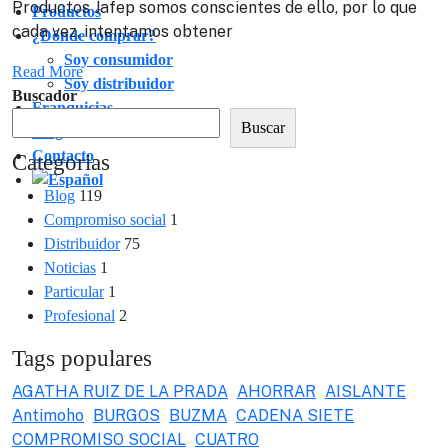
Productos Jafep somos conscientes de ello, por lo que
Productos
cada vez, intentamos obtener
¿Dónde comprar?
Soy consumidor
Read More
Soy distribuidor
Buscador
Franquicias
Buscar
Blog
Contacto
Categorias
Blog
119
Compromiso social
1
Distribuidor
75
Noticias
1
Particular
1
Profesional
2
Tags populares
AGATHA RUIZ DE LA PRADA
AHORRAR
AISLANTE
Antimoho
BURGOS
BUZMA
CADENA SIETE
COMPROMISO SOCIAL
CUATRO