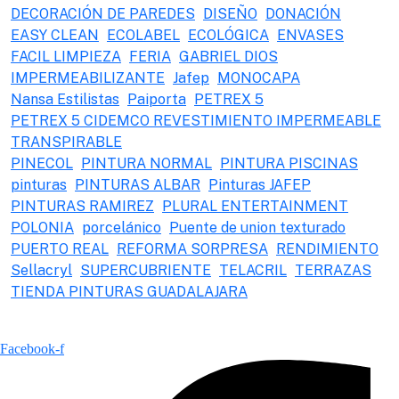
DECORACIÓN DE PAREDES
DISEÑO
DONACIÓN
EASY CLEAN
ECOLABEL
ECOLÓGICA
ENVASES
FACIL LIMPIEZA
FERIA
GABRIEL DIOS
IMPERMEABILIZANTE
Jafep
MONOCAPA
Nansa Estilistas
Paiporta
PETREX 5
PETREX 5 CIDEMCO REVESTIMIENTO IMPERMEABLE
TRANSPIRABLE
PINECOL
PINTURA NORMAL
PINTURA PISCINAS
pinturas
PINTURAS ALBAR
Pinturas JAFEP
PINTURAS RAMIREZ
PLURAL ENTERTAINMENT
POLONIA
porcelánico
Puente de union texturado
PUERTO REAL
REFORMA SORPRESA
RENDIMIENTO
Sellacryl
SUPERCUBRIENTE
TELACRIL
TERRAZAS
TIENDA PINTURAS GUADALAJARA
Facebook-f