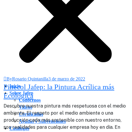
ByRosario Quintanilla
3 de marzo de 2022
Pinecol Jafep: la Pintura Acrílica más
Inicio
Sobre Jafep
Ecológica
Conócenos
Descubre nuestra pintura más respetuosa con el medio
Videos
ambiente. El respeto por el medio ambiente o una
Certificados
producción cada más sostenible con nuestro entorno,
Ayudas y Subvenciones
son realidades para cualquier empresa hoy en día. En
Catálogos