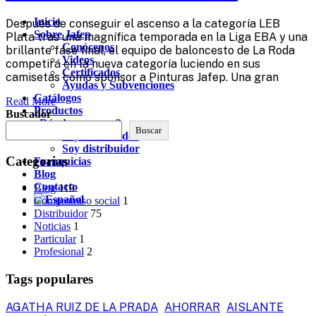
Inicio
Después de conseguir el ascenso a la categoría LEB
Sobre Jafep
Plata tras una magnífica temporada en la Liga EBA y una
Conócenos
brillante fase final, el equipo de baloncesto de La Roda
Videos
competirá en la nueva categoría luciendo en sus
Certificados
camisetas como sponsor a Pinturas Jafep. Una gran
Ayudas y Subvenciones
Catálogos
Read More
Productos
Buscador
¿Dónde comprar?
Buscar
Soy consumidor
Soy distribuidor
Categorias
Franquicias
Blog
Contacto
Blog
119
Compromiso social
1
Distribuidor
75
Noticias
1
Particular
1
Profesional
2
Tags populares
AGATHA RUIZ DE LA PRADA
AHORRAR
AISLANTE