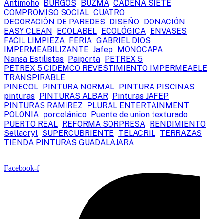
Antimoho
BURGOS
BUZMA
CADENA SIETE
COMPROMISO SOCIAL
CUATRO
DECORACIÓN DE PAREDES
DISEÑO
DONACIÓN
EASY CLEAN
ECOLABEL
ECOLÓGICA
ENVASES
FACIL LIMPIEZA
FERIA
GABRIEL DIOS
IMPERMEABILIZANTE
Jafep
MONOCAPA
Nansa Estilistas
Paiporta
PETREX 5
PETREX 5 CIDEMCO REVESTIMIENTO IMPERMEABLE
TRANSPIRABLE
PINECOL
PINTURA NORMAL
PINTURA PISCINAS
pinturas
PINTURAS ALBAR
Pinturas JAFEP
PINTURAS RAMIREZ
PLURAL ENTERTAINMENT
POLONIA
porcelánico
Puente de union texturado
PUERTO REAL
REFORMA SORPRESA
RENDIMIENTO
Sellacryl
SUPERCUBRIENTE
TELACRIL
TERRAZAS
TIENDA PINTURAS GUADALAJARA
Facebook-f