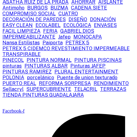
AGATHA RUIZ DE LA PRADA
AHORRAR
AISLANTE
Antimoho
BURGOS
BUZMA
CADENA SIETE
COMPROMISO SOCIAL
CUATRO
DECORACIÓN DE PAREDES
DISEÑO
DONACIÓN
EASY CLEAN
ECOLABEL
ECOLÓGICA
ENVASES
FACIL LIMPIEZA
FERIA
GABRIEL DIOS
IMPERMEABILIZANTE
Jafep
MONOCAPA
Nansa Estilistas
Paiporta
PETREX 5
PETREX 5 CIDEMCO REVESTIMIENTO IMPERMEABLE
TRANSPIRABLE
PINECOL
PINTURA NORMAL
PINTURA PISCINAS
pinturas
PINTURAS ALBAR
Pinturas JAFEP
PINTURAS RAMIREZ
PLURAL ENTERTAINMENT
POLONIA
porcelánico
Puente de union texturado
PUERTO REAL
REFORMA SORPRESA
RENDIMIENTO
Sellacryl
SUPERCUBRIENTE
TELACRIL
TERRAZAS
TIENDA PINTURAS GUADALAJARA
Facebook-f