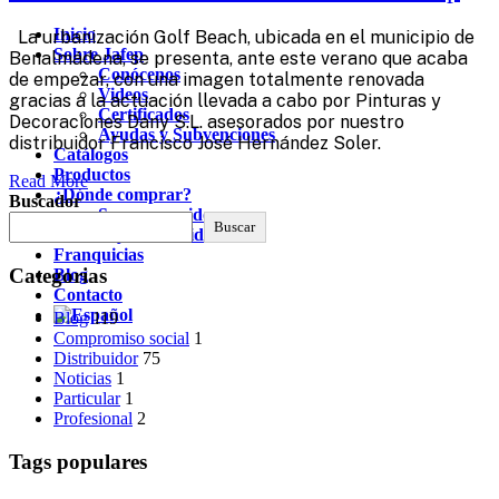
Inicio
La urbanización Golf Beach, ubicada en el municipio de
Sobre Jafep
Benalmádena, se presenta, ante este verano que acaba
Conócenos
de empezar, con una imagen totalmente renovada
Videos
gracias a la actuación llevada a cabo por Pinturas y
Certificados
Decoraciones Dany S.L. asesorados por nuestro
Ayudas y Subvenciones
distribuidor Francisco José Hernández Soler.
Catálogos
Productos
Read More
¿Dónde comprar?
Buscador
Soy consumidor
Buscar
Soy distribuidor
Franquicias
Categorias
Blog
Contacto
Blog
119
Compromiso social
1
Distribuidor
75
Noticias
1
Particular
1
Profesional
2
Tags populares