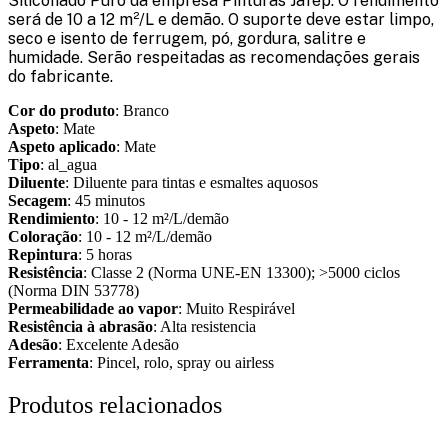
Siliconado Puro da empresa Pinturas Jafep. O rendimento
será de 10 a 12 m²/L e demão. O suporte deve estar limpo,
seco e isento de ferrugem, pó, gordura, salitre e
humidade. Serão respeitadas as recomendações gerais
do fabricante.
Cor do produto
: Branco
Aspeto
: Mate
Aspeto aplicado
: Mate
Tipo
: al_agua
Diluente
: Diluente para tintas e esmaltes aquosos
Secagem
: 45 minutos
Rendimiento
: 10 - 12 m²/L/demão
Coloração
: 10 - 12 m²/L/demão
Repintura
: 5 horas
Resistência
: Classe 2 (Norma UNE-EN 13300); >5000 ciclos
(Norma DIN 53778)
Permeabilidade ao vapor
: Muito Respirável
Resistência à abrasão
: Alta resistencia
Adesão
: Excelente Adesão
Ferramenta
: Pincel, rolo, spray ou airless
Produtos relacionados