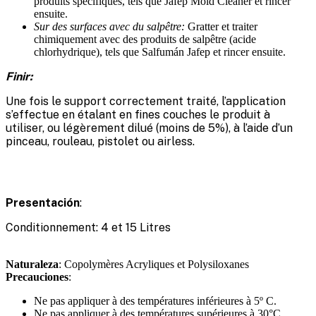
produits spécifiques, tels que Jafep Mold Cleaner et rincer
ensuite.
Sur des surfaces avec du salpêtre:
Gratter et traiter
chimiquement avec des produits de salpêtre (acide
chlorhydrique), tels que Salfumán Jafep et rincer ensuite.
Finir:
Une fois le support correctement traité, l’application
s’effectue en étalant en fines couches le produit à
utiliser, ou légèrement dilué (moins de 5%), à l’aide d’un
pinceau, rouleau, pistolet ou airless.
Presentación
:
Conditionnement: 4 et 15 Litres
Naturaleza
: Copolymères Acryliques et Polysiloxanes
Precauciones
:
Ne pas appliquer à des températures inférieures à 5º C.
Ne pas appliquer à des températures supérieures à 30°C.