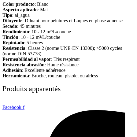
Color producto
: Blanc
Aspecto aplicado
: Mat
Tipo
: al_agua
Diluyente
: Diluant pour peintures et Laques en phase aqueuse
Secado
: 45 minutes
Rendimiento
: 10 - 12 m²/L/couche
Tinción
: 10 - 12 m²/L/couche
Repintado
: 5 heures
Resistencia
: Classe 2 (norme UNE-EN 13300); >5000 cycles
(norme DIN 53778)
Permeabilidad al vapor
: Très respirant
Resistencia abrasión
: Haute résistance
Adhesión
: Excellente adhérence
Herramienta
: Broche, rouleau, pistolet ou airless
Produits apparentés
Facebook-f