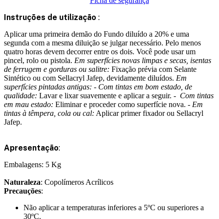
Ficha de segurança
Instruções de utilização
:
Aplicar uma primeira demão do Fundo diluído a 20% e uma
segunda com a mesma diluição se julgar necessário. Pelo menos
quatro horas devem decorrer entre os dois. Você pode usar um
pincel, rolo ou pistola.
Em superfícies novas limpas e secas, isentas
de ferrugem e gorduras ou salitre:
Fixação prévia com Selante
Sintético ou com Sellacryl Jafep, devidamente diluídos.
Em
superfícies pintadas antigas:
-
Com tintas em bom estado, de
qualidade:
Lavar e lixar suavemente e aplicar a seguir. -
Com tintas
em mau estado:
Eliminar e proceder como superfície nova. -
Em
tintas à têmpera, cola ou cal:
Aplicar primer fixador ou Sellacryl
Jafep.
Apresentação
:
Embalagens: 5 Kg
Naturaleza
: Copolímeros Acrílicos
Precauções
:
Não aplicar a temperaturas inferiores a 5ºC ou superiores a
30ºC.