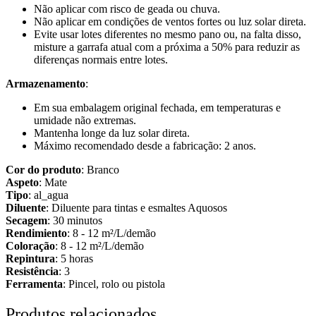
Não aplicar com risco de geada ou chuva.
Não aplicar em condições de ventos fortes ou luz solar direta.
Evite usar lotes diferentes no mesmo pano ou, na falta disso,
misture a garrafa atual com a próxima a 50% para reduzir as
diferenças normais entre lotes.
Armazenamento
:
Em sua embalagem original fechada, em temperaturas e
umidade não extremas.
Mantenha longe da luz solar direta.
Máximo recomendado desde a fabricação: 2 anos.
Cor do produto
: Branco
Aspeto
: Mate
Tipo
: al_agua
Diluente
: Diluente para tintas e esmaltes Aquosos
Secagem
: 30 minutos
Rendimiento
: 8 - 12 m²/L/demão
Coloração
: 8 - 12 m²/L/demão
Repintura
: 5 horas
Resistência
: 3
Ferramenta
: Pincel, rolo ou pistola
Produtos relacionados