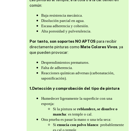
común:
Baja resistencia mecánica.
Disolución parcial en agua.
Escasa adherencia y cohesión.
Alta porosidad y pulverulencia.
Por tanto, son soportes NO APTOS
para recibir
directamente pinturas como
Mate Colores Vivos
, ya
que pueden provocar:
Desprendimientos prematuros.
Falta de adherencia.
Reacciones químicas adversas (carbonatación,
saponificación).
1.Detección y comprobación del tipo de pintura
Humedecer ligeramente la superficie con una
esponja:
Si la pintura se
reblandece, se disuelve o
mancha
: es temple o cal.
Otra prueba es pasar la mano o una tela seca:
Si
ensucia con polvo blanco
: probablemente
es cal o temple.