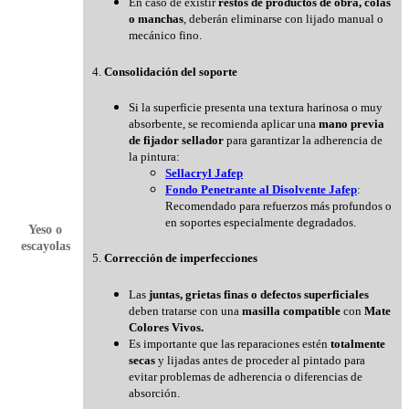
En caso de existir
restos de productos de obra, colas
o manchas
, deberán eliminarse con lijado manual o
mecánico fino.
4.
Consolidación del soporte
Si la superficie presenta una textura harinosa o muy
absorbente, se recomienda aplicar una
mano previa
de fijador sellador
para garantizar la adherencia de
la pintura:
Sellacryl Jafep
Fondo Penetrante al Disolvente Jafep
:
Recomendado para refuerzos más profundos o
en soportes especialmente degradados.
Yeso o
escayolas
5.
Corrección de imperfecciones
Las
juntas, grietas finas o defectos superficiales
deben tratarse con una
masilla compatible
con
Mate
Colores Vivos.
Es importante que las reparaciones estén
totalmente
secas
y lijadas antes de proceder al pintado para
evitar problemas de adherencia o diferencias de
absorción.