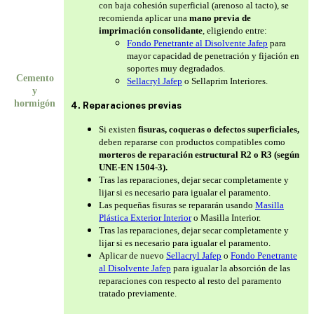
con baja cohesión superficial (arenoso al tacto), se
recomienda aplicar una
mano previa de
imprimación consolidante
, eligiendo entre:
Fondo Penetrante al Disolvente Jafep
para
mayor capacidad de penetración y fijación en
soportes muy degradados.
Cemento
Sellacryl Jafep
o Sellaprim Interiores.
y
hormigón
4. Reparaciones previas
Si existen
fisuras, coqueras o defectos superficiales,
deben repararse con productos compatibles como
morteros de reparación estructural R2 o R3 (según
UNE-EN 1504-3).
Tras las reparaciones, dejar secar completamente y
lijar si es necesario para igualar el paramento.
Las pequeñas fisuras se repararán usando
Masilla
Plástica Exterior Interior
o Masilla Interior.
Tras las reparaciones, dejar secar completamente y
lijar si es necesario para igualar el paramento.
Aplicar de nuevo
Sellacryl Jafep
o
Fondo Penetrante
al Disolvente Jafep
para igualar la absorción de las
reparaciones con respecto al resto del paramento
tratado previamente.