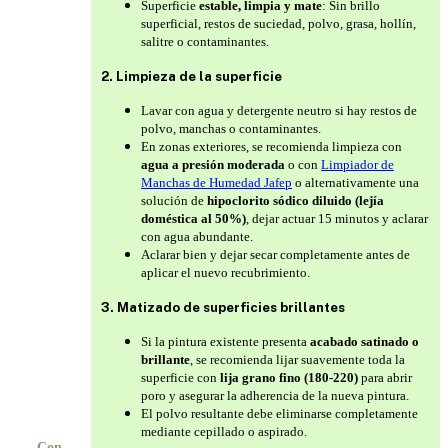
Superficie
estable, limpia y mate
: Sin brillo
superficial, restos de suciedad, polvo, grasa, hollín,
salitre o contaminantes.
2. Limpieza de la superficie
Lavar con agua y detergente neutro si hay restos de
polvo, manchas o contaminantes.
En zonas exteriores, se recomienda limpieza con
agua a presión moderada
o con
Limpiador de
Manchas de Humedad Jafep
o alternativamente una
solución de
hipoclorito sódico diluido (lejía
doméstica al 50%)
, dejar actuar 15 minutos y aclarar
con agua abundante.
Aclarar bien y dejar secar completamente antes de
aplicar el nuevo recubrimiento.
3. Matizado de superficies brillantes
Si la pintura existente presenta
acabado satinado o
brillante
, se recomienda lijar suavemente toda la
superficie con
lija grano fino (180-220)
para abrir
poro y asegurar la adherencia de la nueva pintura.
El polvo resultante debe eliminarse completamente
mediante cepillado o aspirado.
Con