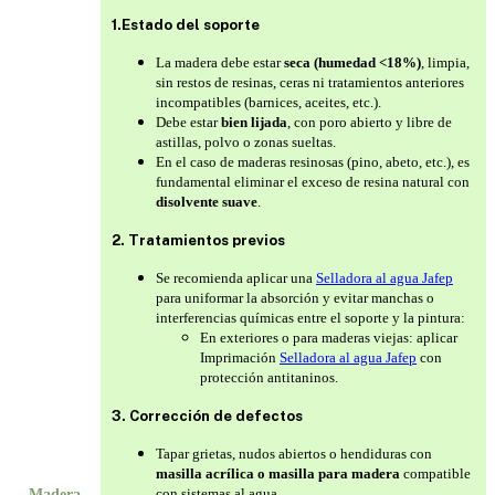
1.Estado del soporte
La madera debe estar
seca (humedad <18%)
, limpia,
sin restos de resinas, ceras ni tratamientos anteriores
incompatibles (barnices, aceites, etc.).
Debe estar
bien lijada
, con poro abierto y libre de
astillas, polvo o zonas sueltas.
En el caso de maderas resinosas (pino, abeto, etc.), es
fundamental eliminar el exceso de resina natural con
disolvente suave
.
2. Tratamientos previos
Se recomienda aplicar una
Selladora al agua Jafep
para uniformar la absorción y evitar manchas o
interferencias químicas entre el soporte y la pintura:
En exteriores o para maderas viejas: aplicar
Imprimación
Selladora al agua Jafep
con
protección antitaninos.
3. Corrección de defectos
Tapar grietas, nudos abiertos o hendiduras con
masilla acrílica o masilla para madera
compatible
con sistemas al agua.
Madera