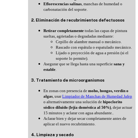
Eflorescencias salinas
, manchas de humedad o
carbonatación del soporte.
2. Eliminación de recubrimientos defectuosos
Retirar completamente
todas las capas de pintura
sueltas, agrietadas o degradadas mediante:
Cepillo de alambre manual o mecánico.
Rascado con espátula o espatulado mecánico.
Lijado o proyección de agua a presión (si el
soporte lo permite).
Asegurar que se llega hasta una superficie
sana y
estable
.
3. Tratamiento de microorganismos
En zonas con presencia de
moho, hongos, verdín o
algas
, usar
Limpiador de Manchas de Humedad Jafep
o alternativamente una solución de
hipoclorito
sódico diluido (lejía doméstica al 50%)
, dejar actuar
15 minutos y aclarar con agua abundante.
.
Aclarar bien y dejar secar completamente antes de
aplicar el nuevo recubrimiento.
4. Limpieza y secado