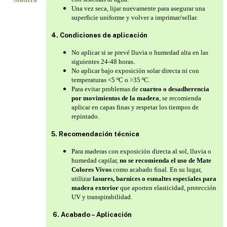
Una vez seca, lijar nuevamente para asegurar una
superficie uniforme y volver a imprimar/sellar.
4. Condiciones de aplicación
No aplicar si se prevé lluvia o humedad alta en las
siguientes 24-48 horas.
No aplicar bajo exposición solar directa ni con
temperaturas <5 ºC o >35 ºC.
Para evitar problemas de
cuarteo o desadherencia
por movimientos de la madera
, se recomienda
aplicar en capas finas y respetar los tiempos de
repintado.
5. Recomendación técnica
Para maderas con exposición directa al sol, lluvia o
humedad capilar,
no se recomienda el uso de Mate
Colores Vivos
como acabado final. En su lugar,
utilizar
lasures, barnices o esmaltes especiales para
madera exterior
que aporten elasticidad, protección
UV y transpirabilidad.
6. Acabado – Aplicación