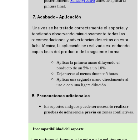
posteriormente
Sellacryl Jafep
antes de aplicar la
pintura final.
7. Acabado – Aplicación
Una vez se ha tratado correctamente el soporte, y
tendiendo observando minuciosamente todas las
recomendaciones y advertencias descritas en esta
ficha técnica, la aplicación se realizada extendiendo
capas finas del producto de la siguiente forma :
Aplicar la primera mano diluyendo el
producto de un 5% a un 10% .
Dejar secar al menos durante 5 horas.
Aplicar una segunda mano directamente al
uso o con una ligera dilución.
8. Precauciones adicionales
En soportes antiguos puede ser necesario
realizar
pruebas de adherencia previa
en zonas conflictivas.
Incompatibilidad del soporte
Las pinturas al temple, a la cola o a la cal tienen en