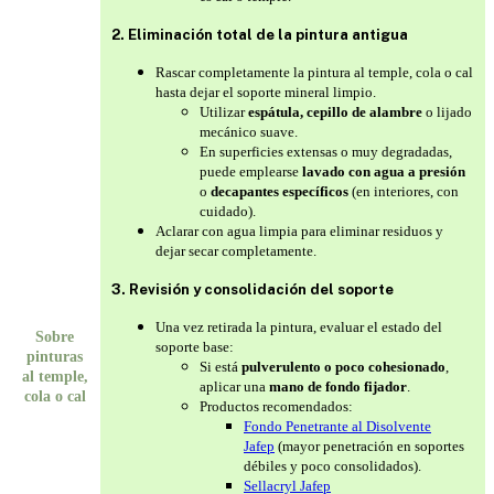
2. Eliminación total de la pintura antigua
Rascar completamente la pintura al temple, cola o cal
hasta dejar el soporte mineral limpio.
Utilizar
espátula, cepillo de alambre
o lijado
mecánico suave.
En superficies extensas o muy degradadas,
puede emplearse
lavado con agua a presión
o
decapantes específicos
(en interiores, con
cuidado).
Aclarar con agua limpia para eliminar residuos y
dejar secar completamente.
3. Revisión y consolidación del soporte
Una vez retirada la pintura, evaluar el estado del
Sobre
soporte base:
pinturas
Si está
pulverulento o poco cohesionado
,
al temple,
aplicar una
mano de fondo fijador
.
cola o cal
Productos recomendados:
Fondo Penetrante al Disolvente
Jafep
(mayor penetración en soportes
débiles y poco consolidados).
Sellacryl Jafep