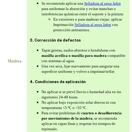
Se recomienda aplicar una
Selladora al agua Jafep
para uniformar la absorción y evitar manchas o
interferencias químicas entre el soporte y la pintura:
En exteriores o para maderas viejas: aplicar
Imprimación
Selladora al agua Jafep
con
protección antitaninos.
3. Corrección de defectos
Tapar grietas, nudos abiertos o hendiduras con
masilla acrílica o masilla para madera
compatible
con sistemas al agua.
Madera
Una vez seca, lijar nuevamente para asegurar una
superficie uniforme y volver a imprimar/sellar.
4. Condiciones de aplicación
No aplicar si se prevé lluvia o humedad alta en las
siguientes 24-48 horas.
No aplicar bajo exposición solar directa ni con
temperaturas <5 ºC o >35 ºC.
Para evitar problemas de
cuarteo o desadherencia
por movimientos de la madera
, se recomienda
aplicar en capas finas y respetar los tiempos de
repintado.