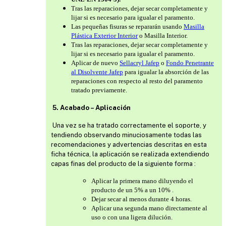
Tras las reparaciones, dejar secar completamente y
lijar si es necesario para igualar el paramento.
Las pequeñas fisuras se repararán usando
Masilla
Plástica Exterior Interior
o Masilla Interior.
Tras las reparaciones, dejar secar completamente y
lijar si es necesario para igualar el paramento.
Aplicar de nuevo
Sellacryl Jafep
o
Fondo Penetrante
al Disolvente Jafep
para igualar la absorción de las
reparaciones con respecto al resto del paramento
tratado previamente.
5. Acabado – Aplicación
Una vez se ha tratado correctamente el soporte, y
tendiendo observando minuciosamente todas las
recomendaciones y advertencias descritas en esta
ficha técnica, la aplicación se realizada extendiendo
capas finas del producto de la siguiente forma :
Aplicar la primera mano diluyendo el
producto de un 5% a un 10% .
Dejar secar al menos durante 4 horas.
Aplicar una segunda mano directamente al
uso o con una ligera dilución.