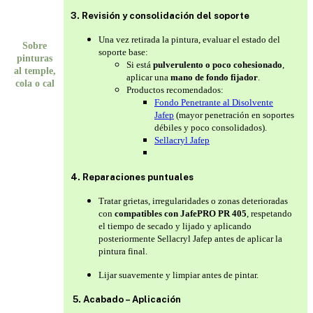
3. Revisión y consolidación del soporte
Una vez retirada la pintura, evaluar el estado del
Sobre
soporte base:
pinturas
Si está
pulverulento o poco cohesionado
,
al temple,
aplicar una
mano de fondo fijador
.
cola o cal
Productos recomendados:
Fondo Penetrante al Disolvente
Jafep
(mayor penetración en soportes
débiles y poco consolidados).
Sellacryl Jafep
4. Reparaciones puntuales
Tratar grietas, irregularidades o zonas deterioradas
con
compatibles con JafePRO PR 405
, respetando
el tiempo de secado y lijado y aplicando
posteriormente Sellacryl Jafep antes de aplicar la
pintura final.
Lijar suavemente y limpiar antes de pintar.
5. Acabado – Aplicación