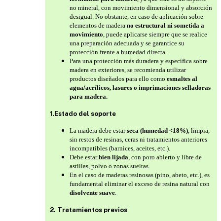
no mineral, con movimiento dimensional y absorción
desigual. No obstante, en caso de aplicación sobre
elementos de madera
no estructural ni sometida a
movimiento
, puede aplicarse siempre que se realice
una preparación adecuada y se garantice su
protección frente a humedad directa.
Para una protección más duradera y específica sobre
madera en exteriores, se recomienda utilizar
productos diseñados para ello como
esmaltes al
agua/acrílicos, lasures o imprimaciones selladoras
para madera.
1.Estado del soporte
La madera debe estar
seca (humedad <18%)
, limpia,
sin restos de resinas, ceras ni tratamientos anteriores
incompatibles (barnices, aceites, etc.).
Debe estar
bien lijada
, con poro abierto y libre de
astillas, polvo o zonas sueltas.
En el caso de maderas resinosas (pino, abeto, etc.), es
fundamental eliminar el exceso de resina natural con
disolvente suave
.
2. Tratamientos previos