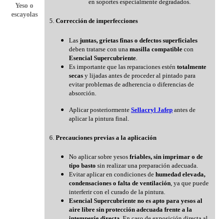
en soportes especialmente degradados.
Yeso o
escayolas
5.
Corrección de imperfecciones
Las
juntas, grietas finas o defectos superficiales
deben tratarse con una
masilla compatible
con
Esencial Supercubriente
.
Es importante que las reparaciones estén
totalmente
secas
y lijadas antes de proceder al pintado para
evitar problemas de adherencia o diferencias de
absorción.
Aplicar posteriormente
Sellacryl Jafep
antes de
aplicar la pintura final.
6.
Precauciones previas a la aplicación
No aplicar sobre yesos
friables, sin imprimar o de
tipo basto
sin realizar una preparación adecuada.
Evitar aplicar en condiciones de
humedad elevada,
condensaciones o falta de ventilación
, ya que puede
interferir con el curado de la pintura.
Esencial Supercubriente no es apto para yesos al
aire libre sin protección adecuada frente a la
intemperie directa
. En caso de exposición directa al