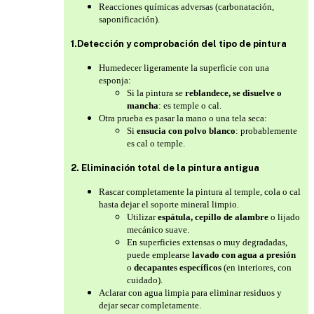
Reacciones químicas adversas (carbonatación,
saponificación).
1.Detección y comprobación del tipo de pintura
Humedecer ligeramente la superficie con una
esponja:
Si la pintura se
reblandece, se disuelve o
mancha
: es temple o cal.
Otra prueba es pasar la mano o una tela seca:
Si
ensucia con polvo blanco
: probablemente
es cal o temple.
2. Eliminación total de la pintura antigua
Rascar completamente la pintura al temple, cola o cal
hasta dejar el soporte mineral limpio.
Utilizar
espátula, cepillo de alambre
o lijado
mecánico suave.
En superficies extensas o muy degradadas,
puede emplearse
lavado con agua a presión
o
decapantes específicos
(en interiores, con
cuidado).
Aclarar con agua limpia para eliminar residuos y
dejar secar completamente.