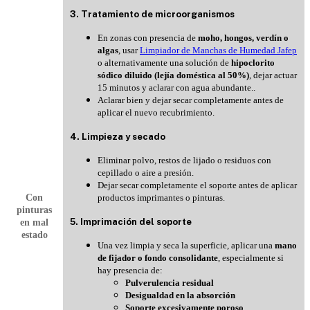
3. Tratamiento de microorganismos
En zonas con presencia de
moho, hongos, verdín o
algas
, usar
Limpiador de Manchas de Humedad Jafep
o alternativamente una solución de
hipoclorito
sódico diluido (lejía doméstica al 50%)
, dejar actuar
15 minutos y aclarar con agua abundante.
.
Aclarar bien y dejar secar completamente antes de
aplicar el nuevo recubrimiento.
4. Limpieza y secado
Eliminar polvo, restos de lijado o residuos con
cepillado o aire a presión.
Dejar secar completamente el soporte antes de aplicar
Con
productos imprimantes o pinturas.
pinturas
5. Imprimación del soporte
en mal
estado
Una vez limpia y seca la superficie, aplicar una
mano
de fijador o fondo consolidante
, especialmente si
hay presencia de:
Pulverulencia residual
Desigualdad en la absorción
Soporte excesivamente poroso