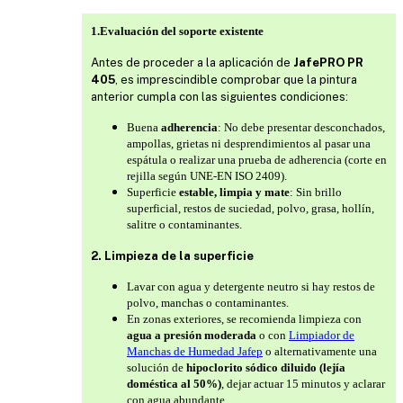
1.Evaluación del soporte existente
Antes de proceder a la aplicación de
JafePRO PR
405
, es imprescindible comprobar que la pintura
anterior cumpla con las siguientes condiciones:
Buena
adherencia
: No debe presentar desconchados,
ampollas, grietas ni desprendimientos al pasar una
espátula o realizar una prueba de adherencia (corte en
rejilla según UNE-EN ISO 2409).
Superficie
estable, limpia y mate
: Sin brillo
superficial, restos de suciedad, polvo, grasa, hollín,
salitre o contaminantes.
2. Limpieza de la superficie
Lavar con agua y detergente neutro si hay restos de
polvo, manchas o contaminantes.
En zonas exteriores, se recomienda limpieza con
agua a presión moderada
o con
Limpiador de
Manchas de Humedad Jafep
o alternativamente una
solución de
hipoclorito sódico diluido (lejía
doméstica al 50%)
, dejar actuar 15 minutos y aclarar
con agua abundante.