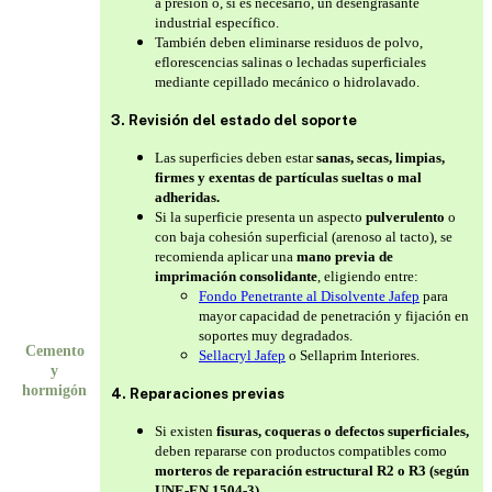
a presión o, si es necesario, un desengrasante
industrial específico.
También deben eliminarse residuos de polvo,
eflorescencias salinas o lechadas superficiales
mediante cepillado mecánico o hidrolavado.
3. Revisión del estado del soporte
Las superficies deben estar
sanas, secas, limpias,
firmes y exentas de partículas sueltas o mal
adheridas.
Si la superficie presenta un aspecto
pulverulento
o
con baja cohesión superficial (arenoso al tacto), se
recomienda aplicar una
mano previa de
imprimación consolidante
, eligiendo entre:
Fondo Penetrante al Disolvente Jafep
para
mayor capacidad de penetración y fijación en
soportes muy degradados.
Cemento
Sellacryl Jafep
o Sellaprim Interiores.
y
hormigón
4. Reparaciones previas
Si existen
fisuras, coqueras o defectos superficiales,
deben repararse con productos compatibles como
morteros de reparación estructural R2 o R3 (según
UNE-EN 1504-3).