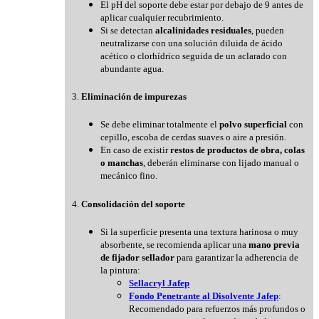
El pH del soporte debe estar por debajo de 9 antes de
aplicar cualquier recubrimiento.
Si se detectan
alcalinidades residuales
, pueden
neutralizarse con una solución diluida de ácido
acético o clorhídrico seguida de un aclarado con
abundante agua.
3.
Eliminación de impurezas
Se debe eliminar totalmente el
polvo superficial
con
cepillo, escoba de cerdas suaves o aire a presión.
En caso de existir
restos de productos de obra, colas
o manchas
, deberán eliminarse con lijado manual o
mecánico fino.
4.
Consolidación del soporte
Si la superficie presenta una textura harinosa o muy
absorbente, se recomienda aplicar una
mano previa
de fijador sellador
para garantizar la adherencia de
la pintura:
Sellacryl Jafep
Fondo Penetrante al Disolvente Jafep
:
Recomendado para refuerzos más profundos o