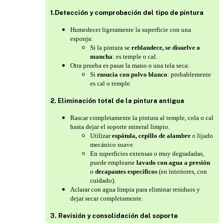
1.Detección y comprobación del tipo de pintura
Humedecer ligeramente la superficie con una
esponja:
Si la pintura se
reblandece, se disuelve o
mancha
: es temple o cal.
Otra prueba es pasar la mano o una tela seca:
Si
ensucia con polvo blanco
: probablemente
es cal o temple.
2. Eliminación total de la pintura antigua
Rascar completamente la pintura al temple, cola o cal
hasta dejar el soporte mineral limpio.
Utilizar
espátula, cepillo de alambre
o lijado
mecánico suave.
En superficies extensas o muy degradadas,
puede emplearse
lavado con agua a presión
o
decapantes específicos
(en interiores, con
cuidado).
Aclarar con agua limpia para eliminar residuos y
dejar secar completamente.
3. Revisión y consolidación del soporte