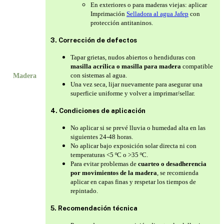
En exteriores o para maderas viejas: aplicar
Imprimación
Selladora al agua Jafep
con
protección antitaninos.
3. Corrección de defectos
Tapar grietas, nudos abiertos o hendiduras con
masilla acrílica o masilla para madera
compatible
con sistemas al agua.
Madera
Una vez seca, lijar nuevamente para asegurar una
superficie uniforme y volver a imprimar/sellar.
4. Condiciones de aplicación
No aplicar si se prevé lluvia o humedad alta en las
siguientes 24-48 horas.
No aplicar bajo exposición solar directa ni con
temperaturas <5 ºC o >35 ºC.
Para evitar problemas de
cuarteo o desadherencia
por movimientos de la madera
, se recomienda
aplicar en capas finas y respetar los tiempos de
repintado.
5. Recomendación técnica