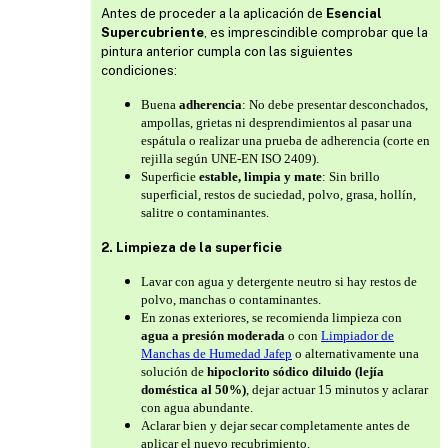
Antes de proceder a la aplicación de
Esencial
Supercubriente
, es imprescindible comprobar que la
pintura anterior cumpla con las siguientes
condiciones:
Buena
adherencia
: No debe presentar desconchados,
ampollas, grietas ni desprendimientos al pasar una
espátula o realizar una prueba de adherencia (corte en
rejilla según UNE-EN ISO 2409).
Superficie
estable, limpia y mate
: Sin brillo
superficial, restos de suciedad, polvo, grasa, hollín,
salitre o contaminantes.
2. Limpieza de la superficie
Lavar con agua y detergente neutro si hay restos de
polvo, manchas o contaminantes.
En zonas exteriores, se recomienda limpieza con
agua a presión moderada
o con
Limpiador de
Manchas de Humedad Jafep
o alternativamente una
solución de
hipoclorito sódico diluido (lejía
doméstica al 50%)
, dejar actuar 15 minutos y aclarar
con agua abundante.
Aclarar bien y dejar secar completamente antes de
aplicar el nuevo recubrimiento.