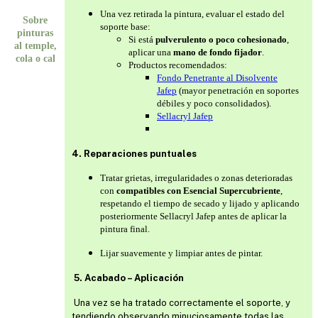
Una vez retirada la pintura, evaluar el estado del
Sobre
soporte base:
pinturas
Si está
pulverulento o poco cohesionado
,
al temple,
aplicar una
mano de fondo fijador
.
cola o cal
Productos recomendados:
Fondo Penetrante al Disolvente
Jafep
(mayor penetración en soportes
débiles y poco consolidados).
Sellacryl Jafep
4. Reparaciones puntuales
Tratar grietas, irregularidades o zonas deterioradas
con
compatibles con Esencial Supercubriente
,
respetando el tiempo de secado y lijado y aplicando
posteriormente Sellacryl Jafep antes de aplicar la
pintura final.
Lijar suavemente y limpiar antes de pintar.
5. Acabado – Aplicación
Una vez se ha tratado correctamente el soporte, y
tendiendo observando minuciosamente todas las