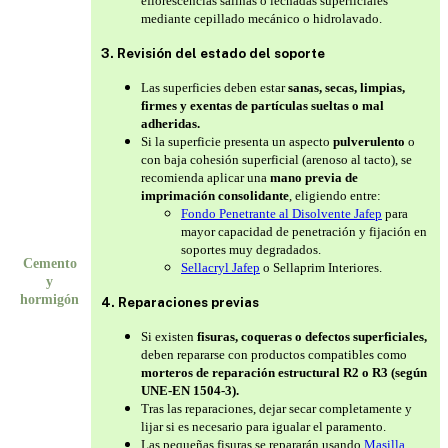
eflorescencias salinas o lechadas superficiales
mediante cepillado mecánico o hidrolavado.
3. Revisión del estado del soporte
Las superficies deben estar
sanas, secas, limpias,
firmes y exentas de partículas sueltas o mal
adheridas.
Si la superficie presenta un aspecto
pulverulento
o
con baja cohesión superficial (arenoso al tacto), se
recomienda aplicar una
mano previa de
imprimación consolidante
, eligiendo entre:
Fondo Penetrante al Disolvente Jafep
para
mayor capacidad de penetración y fijación en
soportes muy degradados.
Cemento
Sellacryl Jafep
o Sellaprim Interiores.
y
hormigón
4. Reparaciones previas
Si existen
fisuras, coqueras o defectos superficiales,
deben repararse con productos compatibles como
morteros de reparación estructural R2 o R3 (según
UNE-EN 1504-3).
Tras las reparaciones, dejar secar completamente y
lijar si es necesario para igualar el paramento.
Las pequeñas fisuras se repararán usando
Masilla