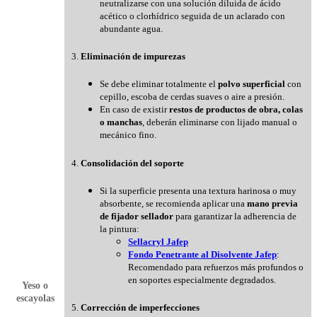
neutralizarse con una solución diluida de ácido
acético o clorhídrico seguida de un aclarado con
abundante agua.
3.
Eliminación de impurezas
Se debe eliminar totalmente el
polvo superficial
con
cepillo, escoba de cerdas suaves o aire a presión.
En caso de existir
restos de productos de obra, colas
o manchas
, deberán eliminarse con lijado manual o
mecánico fino.
4.
Consolidación del soporte
Si la superficie presenta una textura harinosa o muy
absorbente, se recomienda aplicar una
mano previa
de fijador sellador
para garantizar la adherencia de
la pintura:
Sellacryl Jafep
Fondo Penetrante al Disolvente Jafep
:
Recomendado para refuerzos más profundos o
en soportes especialmente degradados.
Yeso o
escayolas
5.
Corrección de imperfecciones