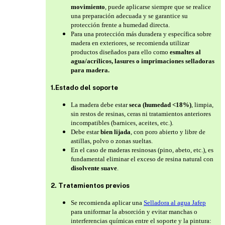
movimiento
, puede aplicarse siempre que se realice
una preparación adecuada y se garantice su
protección frente a humedad directa.
Para una protección más duradera y específica sobre
madera en exteriores, se recomienda utilizar
productos diseñados para ello como
esmaltes al
agua/acrílicos, lasures o imprimaciones selladoras
para madera.
1.Estado del soporte
La madera debe estar
seca (humedad <18%)
, limpia,
sin restos de resinas, ceras ni tratamientos anteriores
incompatibles (barnices, aceites, etc.).
Debe estar
bien lijada
, con poro abierto y libre de
astillas, polvo o zonas sueltas.
En el caso de maderas resinosas (pino, abeto, etc.), es
fundamental eliminar el exceso de resina natural con
disolvente suave
.
2. Tratamientos previos
Se recomienda aplicar una
Selladora al agua Jafep
para uniformar la absorción y evitar manchas o
interferencias químicas entre el soporte y la pintura: