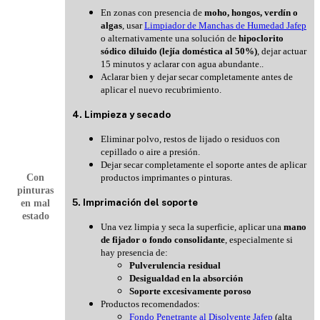
En zonas con presencia de
moho, hongos, verdín o
algas
, usar
Limpiador de Manchas de Humedad Jafep
o alternativamente una solución de
hipoclorito
sódico diluido (lejía doméstica al 50%)
, dejar actuar
15 minutos y aclarar con agua abundante.
.
Aclarar bien y dejar secar completamente antes de
aplicar el nuevo recubrimiento.
4. Limpieza y secado
Eliminar polvo, restos de lijado o residuos con
cepillado o aire a presión.
Dejar secar completamente el soporte antes de aplicar
Con
productos imprimantes o pinturas.
pinturas
5. Imprimación del soporte
en mal
estado
Una vez limpia y seca la superficie, aplicar una
mano
de fijador o fondo consolidante
, especialmente si
hay presencia de:
Pulverulencia residual
Desigualdad en la absorción
Soporte excesivamente poroso
Productos recomendados:
Fondo Penetrante al Disolvente Jafep
(alta