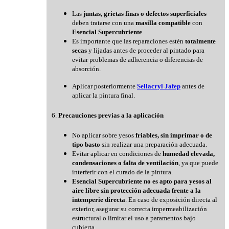
Las
juntas, grietas finas o defectos superficiales
deben tratarse con una
masilla compatible
con
Esencial Supercubriente
.
Es importante que las reparaciones estén
totalmente
secas
y lijadas antes de proceder al pintado para
evitar problemas de adherencia o diferencias de
absorción.
Aplicar posteriormente
Sellacryl Jafep
antes de
aplicar la pintura final.
6.
Precauciones previas a la aplicación
No aplicar sobre yesos
friables, sin imprimar o de
tipo basto
sin realizar una preparación adecuada.
Evitar aplicar en condiciones de
humedad elevada,
condensaciones o falta de ventilación
, ya que puede
interferir con el curado de la pintura.
Esencial Supercubriente no es apto para yesos al
aire libre sin protección adecuada frente a la
intemperie directa
. En caso de exposición directa al
exterior, asegurar su correcta impermeabilización
estructural o limitar el uso a paramentos bajo
cubierta.