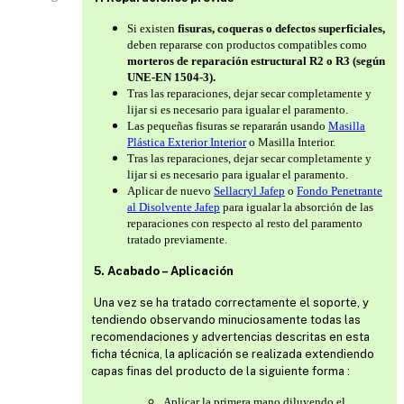
Si existen
fisuras, coqueras o defectos superficiales,
deben repararse con productos compatibles como
morteros de reparación estructural R2 o R3 (según
UNE-EN 1504-3).
Tras las reparaciones, dejar secar completamente y
lijar si es necesario para igualar el paramento.
Las pequeñas fisuras se repararán usando
Masilla
Plástica Exterior Interior
o Masilla Interior.
Tras las reparaciones, dejar secar completamente y
lijar si es necesario para igualar el paramento.
Aplicar de nuevo
Sellacryl Jafep
o
Fondo Penetrante
al Disolvente Jafep
para igualar la absorción de las
reparaciones con respecto al resto del paramento
tratado previamente.
5. Acabado – Aplicación
Una vez se ha tratado correctamente el soporte, y
tendiendo observando minuciosamente todas las
recomendaciones y advertencias descritas en esta
ficha técnica, la aplicación se realizada extendiendo
capas finas del producto de la siguiente forma :
Aplicar la primera mano diluyendo el