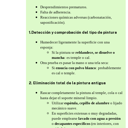
Desprendimientos prematuros.
Falta de adherencia.
Reacciones químicas adversas (carbonatación,
saponificación).
1.Detección y comprobación del tipo de pintura
Humedecer ligeramente la superficie con una
esponja:
Si la pintura se
reblandece, se disuelve o
mancha
: es temple o cal.
Otra prueba es pasar la mano o una tela seca:
Si
ensucia con polvo blanco
: probablemente
es cal o temple.
2. Eliminación total de la pintura antigua
Rascar completamente la pintura al temple, cola o cal
hasta dejar el soporte mineral limpio.
Utilizar
espátula, cepillo de alambre
o lijado
mecánico suave.
En superficies extensas o muy degradadas,
puede emplearse
lavado con agua a presión
o
decapantes específicos
(en interiores, con