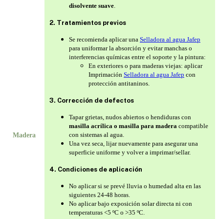
disolvente suave
.
2. Tratamientos previos
Se recomienda aplicar una
Selladora al agua Jafep
para uniformar la absorción y evitar manchas o
interferencias químicas entre el soporte y la pintura:
En exteriores o para maderas viejas: aplicar
Imprimación
Selladora al agua Jafep
con
protección antitaninos.
3. Corrección de defectos
Tapar grietas, nudos abiertos o hendiduras con
masilla acrílica o masilla para madera
compatible
con sistemas al agua.
Madera
Una vez seca, lijar nuevamente para asegurar una
superficie uniforme y volver a imprimar/sellar.
4. Condiciones de aplicación
No aplicar si se prevé lluvia o humedad alta en las
siguientes 24-48 horas.
No aplicar bajo exposición solar directa ni con
temperaturas <5 ºC o >35 ºC.