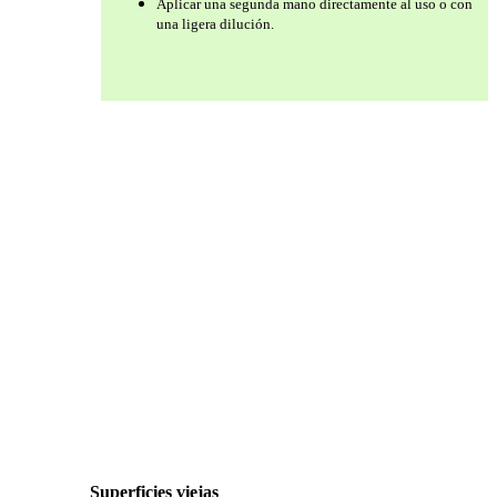
Aplicar una segunda mano directamente al uso o con
una ligera dilución.
Superficies viejas