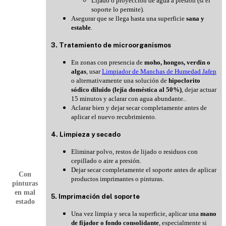
Lijado o proyección de agua a presión (si el
soporte lo permite).
Asegurar que se llega hasta una superficie
sana y
estable
.
3. Tratamiento de microorganismos
En zonas con presencia de
moho, hongos, verdín o
algas
, usar
Limpiador de Manchas de Humedad Jafep
o alternativamente una solución de
hipoclorito
sódico diluido (lejía doméstica al 50%)
, dejar actuar
15 minutos y aclarar con agua abundante.
.
Aclarar bien y dejar secar completamente antes de
aplicar el nuevo recubrimiento.
4. Limpieza y secado
Eliminar polvo, restos de lijado o residuos con
cepillado o aire a presión.
Dejar secar completamente el soporte antes de aplicar
Con
productos imprimantes o pinturas.
pinturas
en mal
5. Imprimación del soporte
estado
Una vez limpia y seca la superficie, aplicar una
mano
de fijador o fondo consolidante
, especialmente si