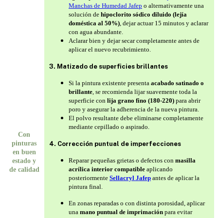
Manchas de Humedad Jafep
o alternativamente una
solución de
hipoclorito sódico diluido (lejía
doméstica al 50%)
, dejar actuar 15 minutos y aclarar
con agua abundante.
Aclarar bien y dejar secar completamente antes de
aplicar el nuevo recubrimiento.
3. Matizado de superficies brillantes
Si la pintura existente presenta
acabado satinado o
brillante
, se recomienda lijar suavemente toda la
superficie con
lija grano fino (180-220)
para abrir
poro y asegurar la adherencia de la nueva pintura.
El polvo resultante debe eliminarse completamente
mediante cepillado o aspirado.
Con
pinturas
4. Corrección puntual de imperfecciones
en buen
Reparar pequeñas grietas o defectos con
masilla
estado y
acrílica interior compatible
aplicando
de calidad
posteriormente
Sellacryl Jafep
antes de aplicar la
pintura final.
En zonas reparadas o con distinta porosidad, aplicar
una
mano puntual de imprimación
para evitar