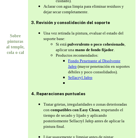
cuidado).
Aclarar con agua limpia para eliminar residuos y
dejar secar completamente.
3. Revisión y consolidación del soporte
Una vez retirada la pintura, evaluar el estado del
Sobre
soporte base:
pinturas
Si está
pulverulento o poco cohesionado
,
al temple,
aplicar una
mano de fondo fijador
.
cola o cal
Productos recomendados:
Fondo Penetrante al Disolvente
Jafep
(mayor penetración en soportes
débiles y poco consolidados).
Sellacryl Jafep
4. Reparaciones puntuales
Tratar grietas, irregularidades o zonas deterioradas
con
compatibles con Easy Clean
, respetando el
tiempo de secado y lijado y aplicando
posteriormente Sellacryl Jafep antes de aplicar la
pintura final.
Lijar suavemente y limpiar antes de pintar.