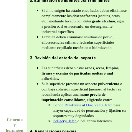
2. Eliminación de agentes contaminantes
Si el hormigón ha estado encofrado, deben eliminarse
completamente los
desencofrantes
(aceites, ceras,
etc.) mediante lavado con
detergente alcalino
, agua
a presión o, si es necesario, un desengrasante
industrial específico.
También deben eliminarse residuos de polvo,
eflorescencias salinas o lechadas superficiales
mediante cepillado mecánico o hidrolavado.
3. Revisión del estado del soporte
Las superficies deben estar
sanas, secas, limpias,
firmes y exentas de partículas sueltas o mal
adheridas.
Si la superficie presenta un aspecto
pulverulento
o
con baja cohesión superficial (arenoso al tacto), se
recomienda aplicar una
mano previa de
imprimación consolidante
, eligiendo entre:
Fondo Penetrante al Disolvente Jafep
para
mayor capacidad de penetración y fijación en
soportes muy degradados.
Cemento
Sellacryl Jafep
o Sellaprim Interiores.
y
hormigón
4. Reparaciones previas