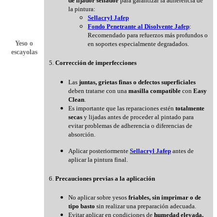
de fijador sellador
para garantizar la adherencia de
la pintura:
Sellacryl Jafep
Fondo Penetrante al Disolvente Jafep
:
Recomendado para refuerzos más profundos o
Yeso o
en soportes especialmente degradados.
escayolas
5.
Corrección de imperfecciones
Las
juntas, grietas finas o defectos superficiales
deben tratarse con una
masilla compatible
con
Easy
Clean
.
Es importante que las reparaciones estén
totalmente
secas
y lijadas antes de proceder al pintado para
evitar problemas de adherencia o diferencias de
absorción.
Aplicar posteriormente
Sellacryl Jafep
antes de
aplicar la pintura final.
6.
Precauciones previas a la aplicación
No aplicar sobre yesos
friables, sin imprimar o de
tipo basto
sin realizar una preparación adecuada.
Evitar aplicar en condiciones de
humedad elevada,