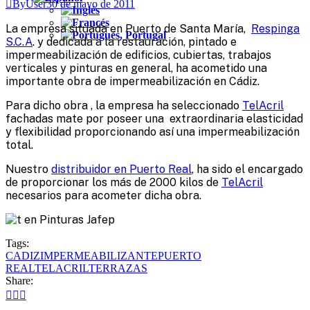
ByUser
30 de mayo de 2011
La empresa situada en Puerto de Santa María,
Respinga
S.C.A
. y dedicada a la restauración, pintado e
impermeabilización de edificios, cubiertas, trabajos
verticales y pinturas en general, ha acometido una
importante obra de impermeabilización en Cádiz.
Para dicho obra , la empresa ha seleccionado
TelAcril
fachadas mate por poseer una extraordinaria elasticidad
y flexibilidad proporcionando así una impermeabilización
total.
Nuestro
distribuidor en Puerto Real
, ha sido el encargado
de proporcionar los más de 2000 kilos de
TelAcril
necesarios para acometer dicha obra.
Tags:
CADIZ
IMPERMEABILIZANTE
PUERTO
REAL
TELACRIL
TERRAZAS
Share: