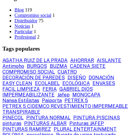
Blog
119
Compromiso social
1
Distribuidor
75
Noticias
1
Particular
1
Profesional
2
Tags populares
AGATHA RUIZ DE LA PRADA
AHORRAR
AISLANTE
Antimoho
BURGOS
BUZMA
CADENA SIETE
COMPROMISO SOCIAL
CUATRO
DECORACIÓN DE PAREDES
DISEÑO
DONACIÓN
EASY CLEAN
ECOLABEL
ECOLÓGICA
ENVASES
FACIL LIMPIEZA
FERIA
GABRIEL DIOS
IMPERMEABILIZANTE
Jafep
MONOCAPA
Nansa Estilistas
Paiporta
PETREX 5
PETREX 5 CIDEMCO REVESTIMIENTO IMPERMEABLE
TRANSPIRABLE
PINECOL
PINTURA NORMAL
PINTURA PISCINAS
pinturas
PINTURAS ALBAR
Pinturas JAFEP
PINTURAS RAMIREZ
PLURAL ENTERTAINMENT
POLONIA
porcelánico
Puente de union texturado