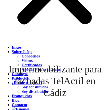
Inicio
Sobre Jafep
Conócenos
Videos
Certificados
Impermeabilizante para
Ayudas y Subvenciones
Catálogos
fachadas TelAcril en
Productos
¿Dónde comprar?
Soy consumidor
Cádiz
Soy distribuidor
Franquicias
Blog
Contacto