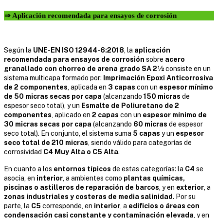
⇒ Aplicación recomendada para ensayos de corrosión
Según la
UNE-EN ISO 12944-6:2018
, la
aplicación
recomendada para ensayos de corrosión
sobre
acero
granallado con chorreo de arena grado SA 2½
consiste en un
sistema multicapa formado por:
Imprimación Epoxi Anticorrosiva
de 2 componentes
, aplicada en
3 capas
con un
espesor mínimo
de 50 micras secas por capa
(alcanzando
150 micras
de
espesor seco total), y un
Esmalte de Poliuretano de 2
componentes
, aplicado en
2 capas
con un
espesor mínimo de
30 micras secas por capa
(alcanzando
60 micras
de espesor
seco total). En conjunto, el sistema suma
5 capas
y un
espesor
seco total de 210 micras
, siendo válido para categorías de
corrosividad
C4 Muy Alta o C5 Alta
.
En cuanto a los
entornos típicos
de estas categorías: la
C4
se
asocia, en
interior
, a ambientes como
plantas químicas,
piscinas o astilleros de reparación de barcos
, y en
exterior
, a
zonas industriales y costeras de media salinidad
. Por su
parte, la
C5
corresponde, en
interior
, a
edificios o áreas con
condensación casi constante y contaminación elevada
, y en