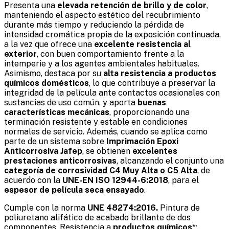
Presenta una
elevada retención de brillo y de color
,
manteniendo el aspecto estético del recubrimiento
durante más tiempo y reduciendo la pérdida de
intensidad cromática propia de la exposición continuada,
a la vez que ofrece una
excelente resistencia al
exterior
, con buen comportamiento frente a la
intemperie y a los agentes ambientales habituales.
Asimismo, destaca por su
alta resistencia a productos
químicos domésticos
, lo que contribuye a preservar la
integridad de la película ante contactos ocasionales con
sustancias de uso común, y aporta
buenas
características mecánicas
, proporcionando una
terminación resistente y estable en condiciones
normales de servicio. Además, cuando se aplica como
parte de un sistema sobre
Imprimación Epoxi
Anticorrosiva Jafep
, se obtienen
excelentes
prestaciones anticorrosivas
, alcanzando el conjunto una
categoría de corrosividad C4 Muy Alta o C5 Alta
, de
acuerdo con la
UNE-EN ISO 12944-6:2018
, para el
espesor de película seca ensayado
.
Cumple con la norma
UNE 48274:2016.
Pintura de
poliuretano alifático de acabado brillante de dos
componentes. Resistencia a
productos químicos
*: