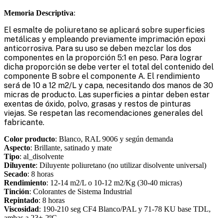
Memoria Descriptiva
:
El esmalte de poliuretano se aplicará sobre superficies
metálicas y empleando previamente imprimación epoxi
anticorrosiva. Para su uso se deben mezclar los dos
componentes en la proporción 5:1 en peso. Para lograr
dicha proporción se debe verter el total del contenido del
componente B sobre el componente A. El rendimiento
será de 10 a 12 m2/L y capa, necesitando dos manos de 30
micras de producto. Las superficies a pintar deben estar
exentas de óxido, polvo, grasas y restos de pinturas
viejas. Se respetan las recomendaciones generales del
fabricante.
Color producto
: Blanco, RAL 9006 y según demanda
Aspecto
: Brillante, satinado y mate
Tipo
: al_disolvente
Diluyente
: Diluyente poliuretano (no utilizar disolvente universal)
Secado
: 8 horas
Rendimiento
: 12-14 m2/L o 10-12 m2/Kg (30-40 micras)
Tinción
: Colorantes de Sistema Industrial
Repintado
: 8 horas
Viscosidad
: 190-210 seg CF4 Blanco/PAL y 71-78 KU base TDL,
ambas a 23+-2ºC