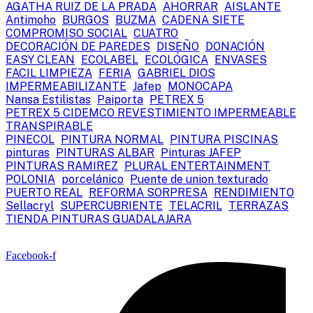
AGATHA RUIZ DE LA PRADA
AHORRAR
AISLANTE
Antimoho
BURGOS
BUZMA
CADENA SIETE
COMPROMISO SOCIAL
CUATRO
DECORACIÓN DE PAREDES
DISEÑO
DONACIÓN
EASY CLEAN
ECOLABEL
ECOLÓGICA
ENVASES
FACIL LIMPIEZA
FERIA
GABRIEL DIOS
IMPERMEABILIZANTE
Jafep
MONOCAPA
Nansa Estilistas
Paiporta
PETREX 5
PETREX 5 CIDEMCO REVESTIMIENTO IMPERMEABLE
TRANSPIRABLE
PINECOL
PINTURA NORMAL
PINTURA PISCINAS
pinturas
PINTURAS ALBAR
Pinturas JAFEP
PINTURAS RAMIREZ
PLURAL ENTERTAINMENT
POLONIA
porcelánico
Puente de union texturado
PUERTO REAL
REFORMA SORPRESA
RENDIMIENTO
Sellacryl
SUPERCUBRIENTE
TELACRIL
TERRAZAS
TIENDA PINTURAS GUADALAJARA
Facebook-f