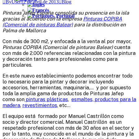
ByUser
12 de abril de 2013
Blog
Pinturas Jafep España consolida su presencia en la isla
gracias al acuerdo con la empresa
Pinturas COPIBA
(Comercial de pinturas Balear)
para la distribución en
Palma de Mallorca
Con más de 300 m2, y enfocada a la venta al por mayor,
Pinturas COPIBA (Comercial de pinturas Balear)
cuenta
con más de 2.000 referencias relacionadas con la pintura
y decoración tanto para profesionales como para
particulares.
En este nuevo establecimiento podemos encontrar todo
lo necesario para la pintar y decorar incluyendo
accesorios, herramientas, maquinaria,… y por supuesto
toda la amplia gama de productos de Pinturas Jafep
como son
pinturas plásticas
,
esmaltes, productos para la
madera
,
revestimientos
, etc…
El equipo está formado por Manuel Castrillón como
socio y director comercial. Manuel Castrillón es un
respetado profesional con más de 30 años en el sector y
por lo tanto, muy conocido en el mundo de la pintura y la