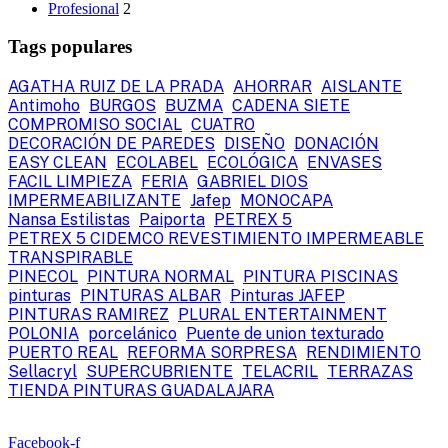
Profesional
2
Tags populares
AGATHA RUIZ DE LA PRADA
AHORRAR
AISLANTE
Antimoho
BURGOS
BUZMA
CADENA SIETE
COMPROMISO SOCIAL
CUATRO
DECORACIÓN DE PAREDES
DISEÑO
DONACIÓN
EASY CLEAN
ECOLABEL
ECOLÓGICA
ENVASES
FACIL LIMPIEZA
FERIA
GABRIEL DIOS
IMPERMEABILIZANTE
Jafep
MONOCAPA
Nansa Estilistas
Paiporta
PETREX 5
PETREX 5 CIDEMCO REVESTIMIENTO IMPERMEABLE
TRANSPIRABLE
PINECOL
PINTURA NORMAL
PINTURA PISCINAS
pinturas
PINTURAS ALBAR
Pinturas JAFEP
PINTURAS RAMIREZ
PLURAL ENTERTAINMENT
POLONIA
porcelánico
Puente de union texturado
PUERTO REAL
REFORMA SORPRESA
RENDIMIENTO
Sellacryl
SUPERCUBRIENTE
TELACRIL
TERRAZAS
TIENDA PINTURAS GUADALAJARA
Facebook-f