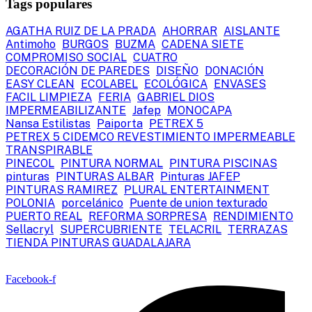
Tags populares
AGATHA RUIZ DE LA PRADA
AHORRAR
AISLANTE
Antimoho
BURGOS
BUZMA
CADENA SIETE
COMPROMISO SOCIAL
CUATRO
DECORACIÓN DE PAREDES
DISEÑO
DONACIÓN
EASY CLEAN
ECOLABEL
ECOLÓGICA
ENVASES
FACIL LIMPIEZA
FERIA
GABRIEL DIOS
IMPERMEABILIZANTE
Jafep
MONOCAPA
Nansa Estilistas
Paiporta
PETREX 5
PETREX 5 CIDEMCO REVESTIMIENTO IMPERMEABLE
TRANSPIRABLE
PINECOL
PINTURA NORMAL
PINTURA PISCINAS
pinturas
PINTURAS ALBAR
Pinturas JAFEP
PINTURAS RAMIREZ
PLURAL ENTERTAINMENT
POLONIA
porcelánico
Puente de union texturado
PUERTO REAL
REFORMA SORPRESA
RENDIMIENTO
Sellacryl
SUPERCUBRIENTE
TELACRIL
TERRAZAS
TIENDA PINTURAS GUADALAJARA
Facebook-f