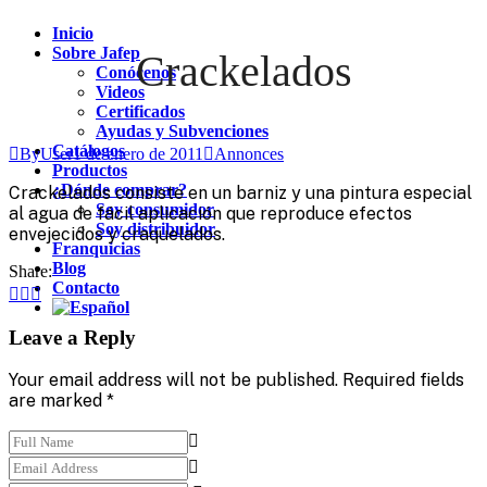
Inicio
Sobre Jafep
Crackelados
Conócenos
Videos
Certificados
Ayudas y Subvenciones
Catálogos
ByUser
1 de enero de 2011
Annonces
Productos
¿Dónde comprar?
Crackelados consiste en un barniz y una pintura especial
Soy consumidor
al agua de fácil aplicación que reproduce efectos
Soy distribuidor
envejecidos y craquelados.
Franquicias
Blog
Share:
Contacto
Leave a Reply
Your email address will not be published. Required fields
are marked *