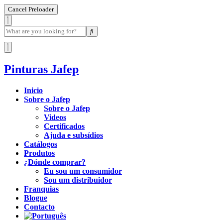
Cancel Preloader
Pinturas Jafep
Inicio
Sobre o Jafep
Sobre o Jafep
Videos
Certificados
Ajuda e subsídios
Catálogos
Produtos
¿Dónde comprar?
Eu sou um consumidor
Sou um distribuidor
Franquias
Blogue
Contacto