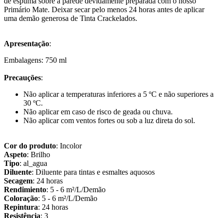
de espuma sobre a parede devidamente preparada com o nosso
Primário Mate. Deixar secar pelo menos 24 horas antes de aplicar
uma demão generosa de Tinta Crackelados.
Apresentação
:
Embalagens: 750 ml
Precauções
:
Não aplicar a temperaturas inferiores a 5 ºC e não superiores a
30 ºC.
Não aplicar em caso de risco de geada ou chuva.
Não aplicar com ventos fortes ou sob a luz direta do sol.
Cor do produto
: Incolor
Aspeto
: Brilho
Tipo
: al_agua
Diluente
: Diluente para tintas e esmaltes aquosos
Secagem
: 24 horas
Rendimiento
: 5 - 6 m²/L/Demão
Coloração
: 5 - 6 m²/L/Demão
Repintura
: 24 horas
Resistência
: 3