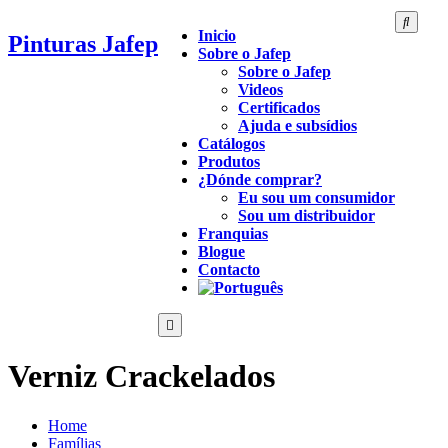
Inicio
Pinturas Jafep
Sobre o Jafep
Sobre o Jafep
Videos
Certificados
Ajuda e subsídios
Catálogos
Produtos
¿Dónde comprar?
Eu sou um consumidor
Sou um distribuidor
Franquias
Blogue
Contacto
Verniz Crackelados
Home
Famílias