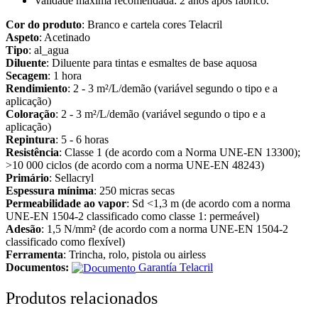
Validade máxima recomendada: 2 anos após fabrico.
Cor do produto
: Branco e cartela cores Telacril
Aspeto
: Acetinado
Tipo
: al_agua
Diluente
: Diluente para tintas e esmaltes de base aquosa
Secagem
: 1 hora
Rendimiento
: 2 - 3 m²/L/demão (variável segundo o tipo e a
aplicação)
Coloração
: 2 - 3 m²/L/demão (variável segundo o tipo e a
aplicação)
Repintura
: 5 - 6 horas
Resistência
: Classe 1 (de acordo com a Norma UNE-EN 13300);
>10 000 ciclos (de acordo com a norma UNE-EN 48243)
Primário
: Sellacryl
Espessura mínima
: 250 micras secas
Permeabilidade ao vapor
: Sd <1,3 m (de acordo com a norma
UNE-EN 1504-2 classificado como classe 1: permeável)
Adesão
: 1,5 N/mm² (de acordo com a norma UNE-EN 1504-2
classificado como flexível)
Ferramenta
: Trincha, rolo, pistola ou airless
Documentos:
Garantía Telacril
Produtos relacionados