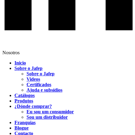
Nosotros
Inicio
Sobre o Jafep
Sobre o Jafep
Videos
Certificados
Ajuda e subsídios
Catálogos
Produtos
¿Dónde comprar?
Eu sou um consumidor
Sou um distribuidor
Franquias
Blogue
Contacto