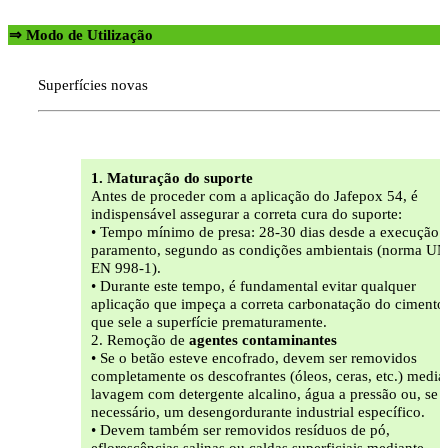
⇒ Modo de Utilização
Superfícies novas
1. Maturação do suporte
Antes de proceder com a aplicação do Jafepox 54, é
indispensável assegurar a correta cura do suporte:
• Tempo mínimo de presa: 28-30 dias desde a execução 
paramento, segundo as condições ambientais (norma U
EN 998-1).
• Durante este tempo, é fundamental evitar qualquer
aplicação que impeça a correta carbonatação do cimento
que sele a superfície prematuramente.
2. Remoção de
agentes contaminantes
• Se o betão esteve encofrado, devem ser removidos
completamente os descofrantes (óleos, ceras, etc.) media
lavagem com detergente alcalino, água a pressão ou, se
necessário, um desengordurante industrial específico.
• Devem também ser removidos resíduos de pó,
eflorescências salinas ou caldas superficiais mediante