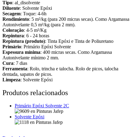
Tipo
: al_disolvente
Diluente
: Solvente Epóxi
Secagem
: Toque: 4-6h
Rendimiento
: 5 m²/kg (para 200 micras secas). Como Argamassa
Autonivelante 0,5 m²/kg (para 2 mm).
Coloração
: 4-5 m²/Kg
Repintura
: 6 - 24 horas
Repintura (produto)
: Tinta Epóxi e Tinta de Poliuretano
Primário
: Primário Epóxi Solvente
Espessura mínima
: 400 micras secas. Como Argamassa
Autonivelante mínimo 2 mm.
Cura
: 7 dias
Ferramenta
: Rolo, trincha e talocha. Rolo de picos, talocha
dentada, sapatos de picos.
Limpeza
: Solvente Epóxi
Produtos relacionados
Primário Epóxi Solvente 2C
Solvente Epóxi