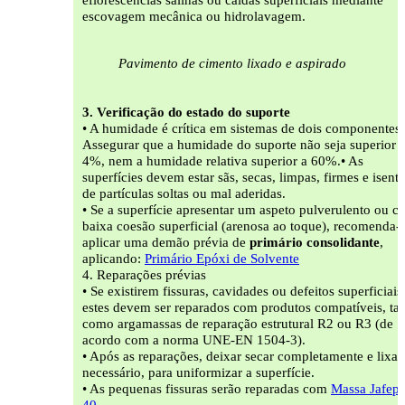
escovagem mecânica ou hidrolavagem.
Pavimento de cimento lixado e aspirado
3. Verificação do estado do suporte
• A humidade é crítica em sistemas de dois componentes.
Assegurar que a humidade do suporte não seja superior 
4%, nem a humidade relativa superior a 60%.• As
superfícies devem estar sãs, secas, limpas, firmes e isenta
de partículas soltas ou mal aderidas.
• Se a superfície apresentar um aspeto pulverulento ou 
baixa coesão superficial (arenosa ao toque), recomenda-
aplicar uma demão prévia de
primário consolidante
,
aplicando:
Primário Epóxi de Solvente
4. Reparações prévias
• Se existirem fissuras, cavidades ou defeitos superficiais
estes devem ser reparados com produtos compatíveis, tai
como argamassas de reparação estrutural R2 ou R3 (de
acordo com a norma UNE-EN 1504-3).
• Após as reparações, deixar secar completamente e lixar,
necessário, para uniformizar a superfície.
• As pequenas fissuras serão reparadas com
Massa Jafep
40.