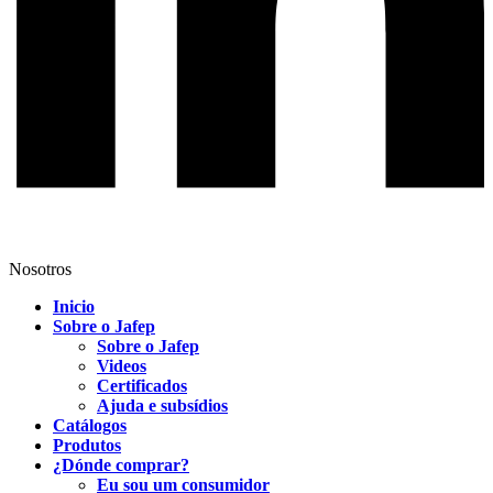
Nosotros
Inicio
Sobre o Jafep
Sobre o Jafep
Videos
Certificados
Ajuda e subsídios
Catálogos
Produtos
¿Dónde comprar?
Eu sou um consumidor